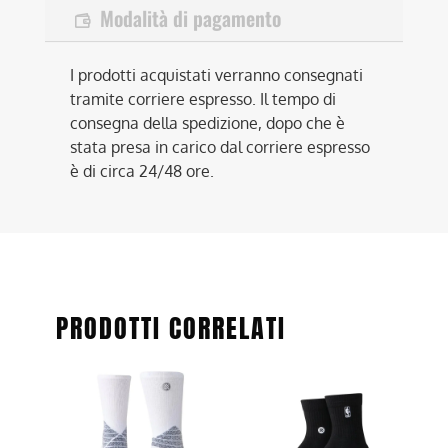
Modalità di pagamento
I prodotti acquistati verranno consegnati
tramite corriere espresso. Il tempo di
consegna della spedizione, dopo che è
stata presa in carico dal corriere espresso
è di circa 24/48 ore.
PRODOTTI CORRELATI
Questo
Questo
prodotto
prodotto
ha
ha