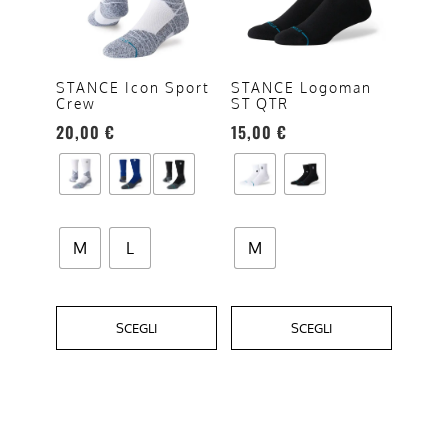
più
più
varianti.
varianti.
Le
Le
opzioni
opzioni
STANCE Icon Sport
STANCE Logoman
Crew
ST QTR
possono
possono
20,00
€
15,00
€
essere
essere
scelte
scelte
nella
nella
pagina
pagina
del
del
M
L
M
prodotto
prodotto
SCEGLI
SCEGLI
Questo
prodotto