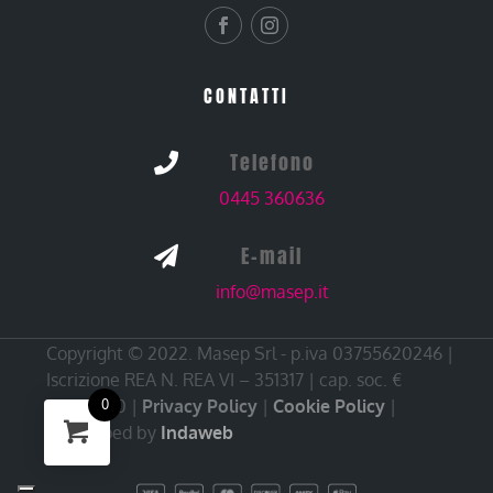
CONTATTI
Telefono

0445 360636
E-mail

info@masep.it
Copyright © 2022. Masep Srl - p.iva 03755620246 |
Iscrizione REA N. REA VI – 351317 | cap. soc. €
10.000,00 |
Privacy Policy
|
Cookie Policy
|
0
Developed by
Indaweb