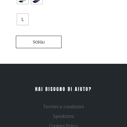
del
prodotto
L
SCEGLI
HAI BISOGNO DI AIUTO?
Termini e condizioni
Spedizioni
Cookies Policy