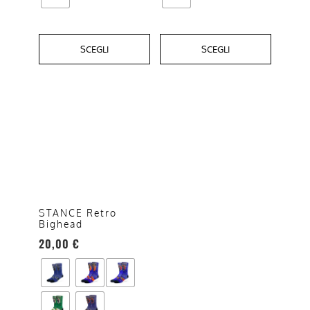
prodotto
prodotto
SCEGLI
SCEGLI
Questo
prodotto
ha
più
varianti.
Le
opzioni
STANCE Retro
Bighead
possono
20,00
€
essere
scelte
nella
pagina