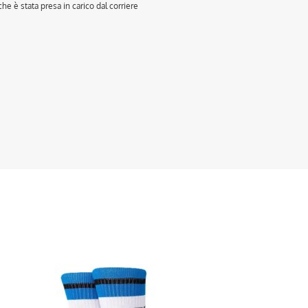
e è stata presa in carico dal corriere
sto
otto