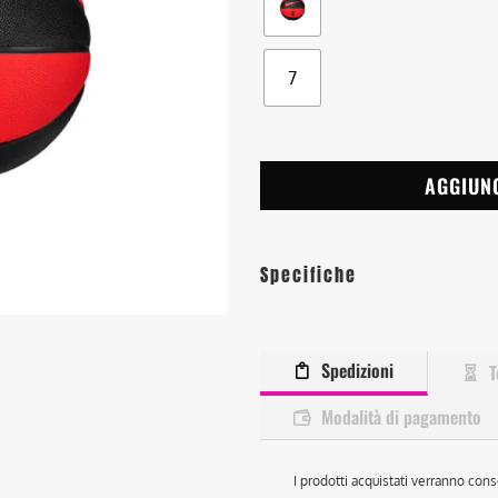
7
AGGIUN
Specifiche
Spedizioni
T
Modalità di pagamento
I prodotti acquistati verranno cons