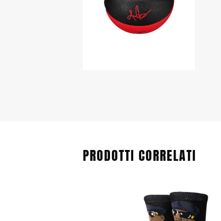
PRODOTTI CORRELATI
Questo
prodotto
ha
più