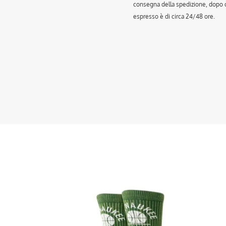
consegna della spedizione, dopo ch
espresso è di circa 24/48 ore.
Questo
Que
prodotto
prod
ha
ha
più
più