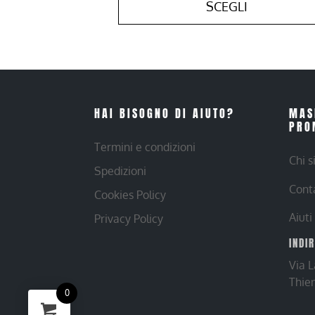
SCEGLI
HAI BISOGNO DI AIUTO?
MAS
PRO
Termini e condizioni
Chi 
Spedizioni
Cont
Cookies Policy
Aiuti
Privacy Policy
INDI
Via 
Thie
0