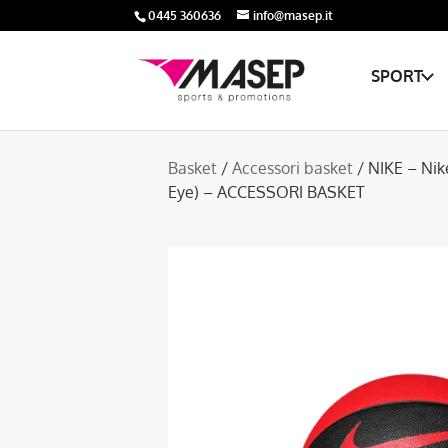
0445 360636
info@masep.it
SPORT
Basket
/
Accessori basket
/ NIKE – Nik
Eye) – ACCESSORI BASKET