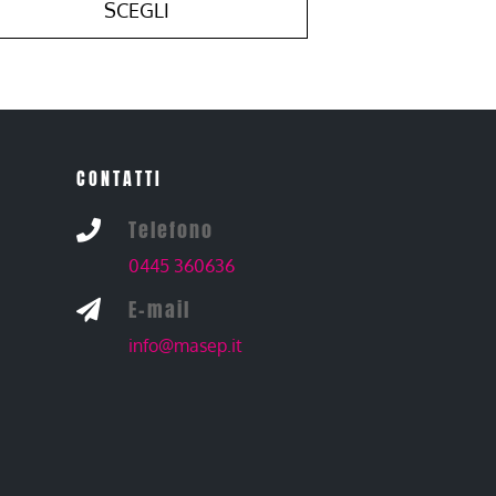
SCEGLI
CONTATTI
Telefono

0445 360636
E-mail

info@masep.it