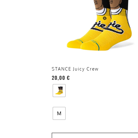
varianti.
Le
opzioni
possono
essere
scelte
nella
pagina
del
STANCE Juicy Crew
prodotto
20,00
€
M