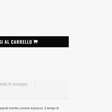
GI AL CARRELLO
empi di consegna
egnati tramite corriere espresso. Il tempo di