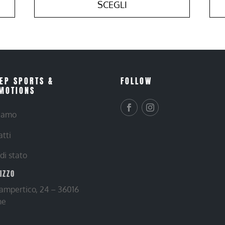
SCEGLI
EP SPORTS &
FOLLOW
MOTIONS
siamo
atti
 di stato
RIZZO
Lampertico, 24 – 36016
ne