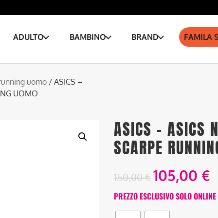
ADULTO
BAMBINO
BRAND
FAMILA 
running uomo
/ ASICS –
NING UOMO
ASICS – ASICS 
SCARPE RUNNI
105,00
€
150,00
€
PREZZO ESCLUSIVO SOLO ONLINE