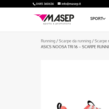
0445 360636
info@masep.it
SPORT
Running
/
Scarpe da running
/
Scarpe 
ASICS NOOSA TRI 16 – SCARPE RUN