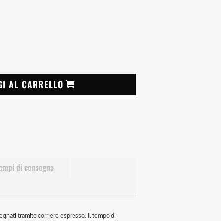
GI AL CARRELLO
empi di consegna
egnati tramite corriere espresso. Il tempo di