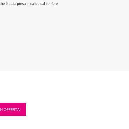
e è stata presa in carico dal corriere
sto
IN OFFERTA!
otto