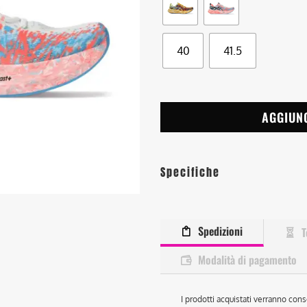
40
41.5
AGGIUN
Specifiche
Spedizioni
T
Modalità di pagamento
I prodotti acquistati verranno cons