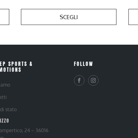
SCEGLI
EP SPORTS &
FOLLOW
MOTIONS
siamo
atti
 di stato
RIZZO
Lampertico, 24 – 36016
ne