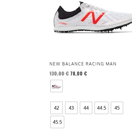
varianti.
Le
opzioni
possono
essere
scelte
nella
pagina
NEW BALANCE RACING MAN
del
130,00
€
78,00
€
prodotto
42
43
44
44.5
45
45.5