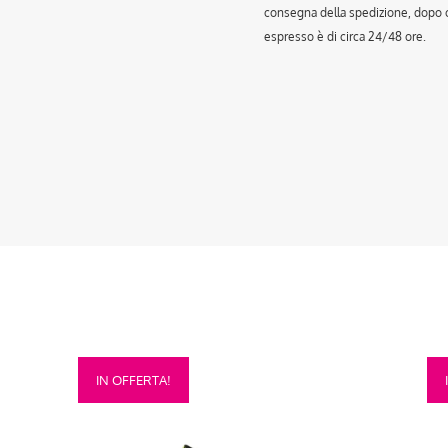
consegna della spedizione, dopo ch
espresso è di circa 24/48 ore.
Questo
Que
IN OFFERTA!
prodotto
prod
ha
ha
più
più