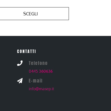
SCEGLI
CONTATTI
Telefono

0445 360636
E-mail

info@masep.it