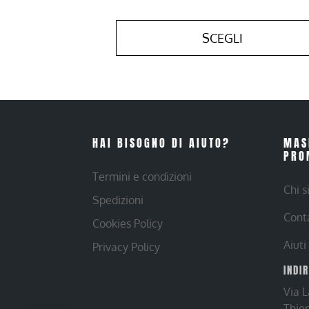
SCEGLI
HAI BISOGNO DI AIUTO?
MAS
PRO
Termini e condizioni
Chi 
Spedizioni
Cont
Cookies Policy
Aiuti
Privacy Policy
INDI
Via 
Thie