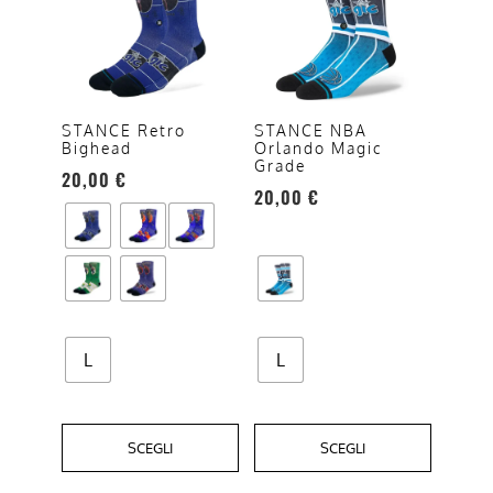
ha
ha
più
più
varianti.
varianti.
Le
Le
opzioni
opzioni
STANCE Retro
STANCE NBA
Bighead
Orlando Magic
possono
possono
Grade
20,00
€
essere
essere
20,00
€
scelte
scelte
nella
nella
pagina
pagina
del
del
prodotto
prodotto
L
L
SCEGLI
SCEGLI