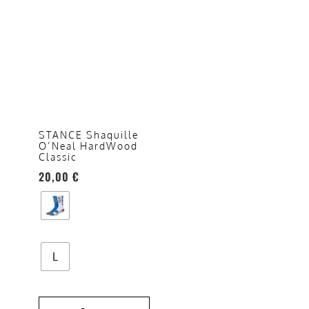
Questo
prodotto
ha
più
varianti.
Le
opzioni
STANCE Shaquille
O’Neal HardWood
possono
Classic
essere
20,00
€
scelte
nella
pagina
del
prodotto
L