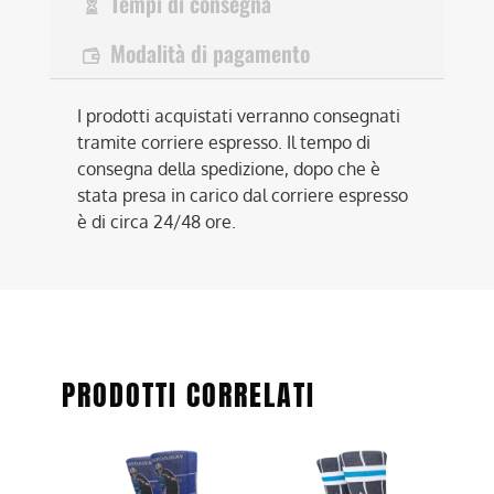
Tempi di consegna
Modalità di pagamento
I prodotti acquistati verranno consegnati
tramite corriere espresso. Il tempo di
consegna della spedizione, dopo che è
stata presa in carico dal corriere espresso
è di circa 24/48 ore.
PRODOTTI CORRELATI
Questo
Questo
prodotto
prodotto