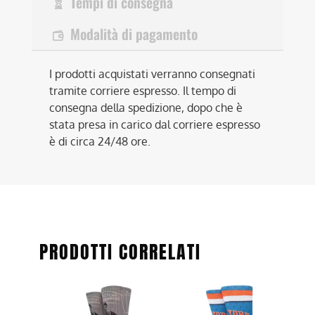
Tempi di consegna
Modalità di pagamento
I prodotti acquistati verranno consegnati
tramite corriere espresso. Il tempo di
consegna della spedizione, dopo che è
stata presa in carico dal corriere espresso
è di circa 24/48 ore.
PRODOTTI CORRELATI
Questo
Questo
prodotto
prodotto