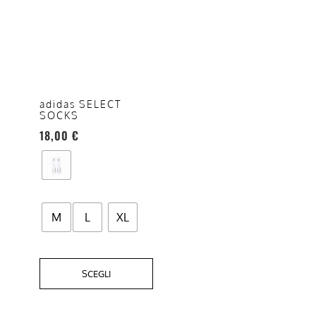
prodotto
ha
più
varianti.
Le
opzioni
adidas SELECT
SOCKS
possono
18,00
€
essere
scelte
nella
pagina
del
M
L
XL
prodotto
SCEGLI