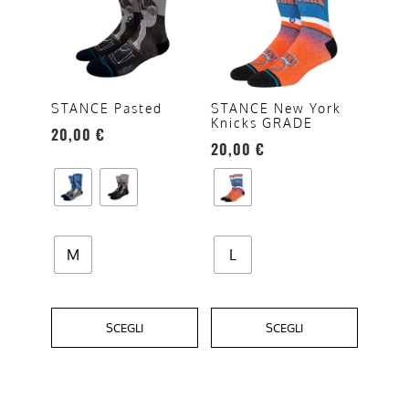
ha
ha
più
più
varianti.
varianti.
Le
Le
opzioni
opzioni
STANCE Pasted
STANCE New York
Knicks GRADE
possono
possono
20,00
€
20,00
€
essere
essere
scelte
scelte
nella
nella
pagina
pagina
del
del
M
L
prodotto
prodotto
SCEGLI
SCEGLI
Questo