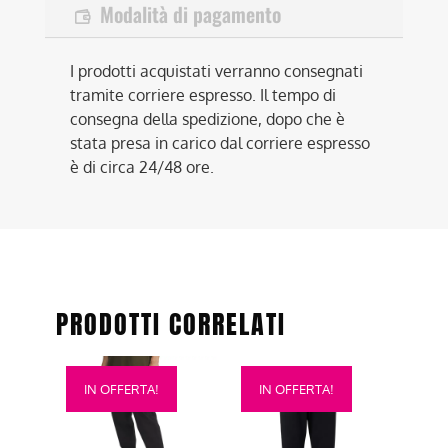
Modalità di pagamento
I prodotti acquistati verranno consegnati
tramite corriere espresso. Il tempo di
consegna della spedizione, dopo che è
stata presa in carico dal corriere espresso
è di circa 24/48 ore.
PRODOTTI CORRELATI
Questo
Questo
IN OFFERTA!
IN OFFERTA!
prodotto
prodotto
ha
ha
più
più