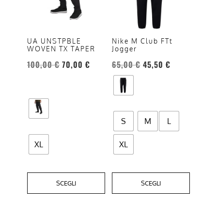
varianti.
varianti.
Le
Le
opzioni
opzioni
UA UNSTPBLE
Nike M Club FTt
WOVEN TX TAPER
Jogger
possono
possono
essere
essere
100,00
€
70,00
€
65,00
€
45,50
€
scelte
scelte
nella
nella
pagina
pagina
del
del
S
M
L
prodotto
prodotto
XL
XL
SCEGLI
SCEGLI