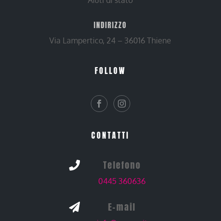
INDIRIZZO
Via Lampertico, 24 – 36016 Thiene
FOLLOW
CONTATTI
Telefono

0445 360636
E-mail
