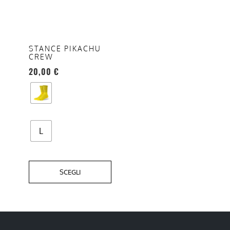
più
varianti.
Le
opzioni
STANCE PIKACHU
CREW
possono
20,00
€
essere
scelte
nella
pagina
del
L
prodotto
SCEGLI