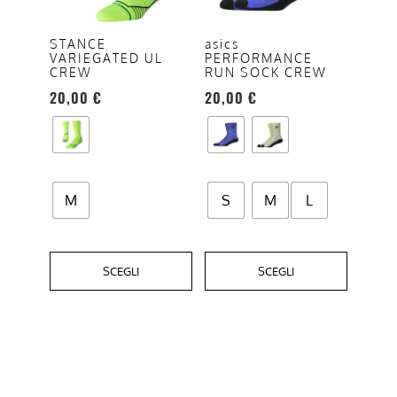
Le
Le
opzioni
opzioni
STANCE
asics
VARIEGATED UL
PERFORMANCE
possono
possono
CREW
RUN SOCK CREW
essere
essere
20,00
€
20,00
€
scelte
scelte
nella
nella
pagina
pagina
del
del
prodotto
prodotto
M
S
M
L
SCEGLI
SCEGLI
Questo
prodotto
ha