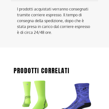
I prodotti acquistati verranno consegnati
tramite corriere espresso. Il tempo di
consegna della spedizione, dopo che è
stata presa in carico dal corriere espresso
è di circa 24/48 ore.
PRODOTTI CORRELATI
Questo
Questo
prodotto
prodotto
ha
ha
più
più
varianti.
varianti.