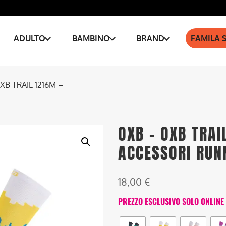
ADULTO
BAMBINO
BRAND
FAMILA 
XB TRAIL 1216M –
OXB – OXB TRAI
ACCESSORI RUN
18,00
€
PREZZO ESCLUSIVO SOLO ONLINE