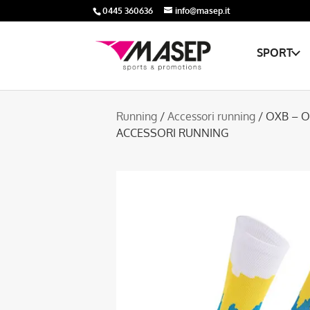
0445 360636
info@masep.it
SPORT
Running
/
Accessori running
/ OXB – O
ACCESSORI RUNNING