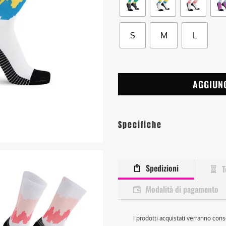
S
M
L
AGGIUN
Specifiche
Spedizioni
T
Modalità di pagamento
I prodotti acquistati verranno cons