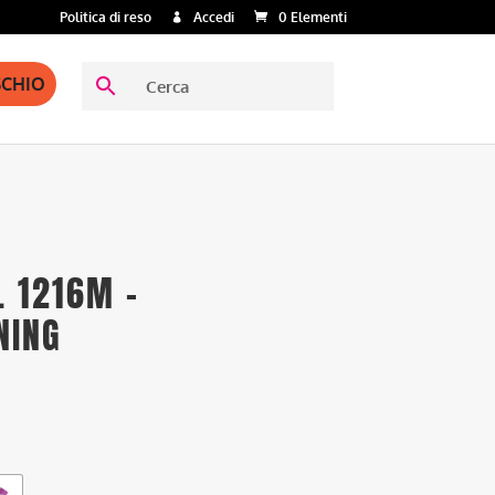
Politica di reso
Accedi
0 Elementi
SCHIO
L 1216M –
NING