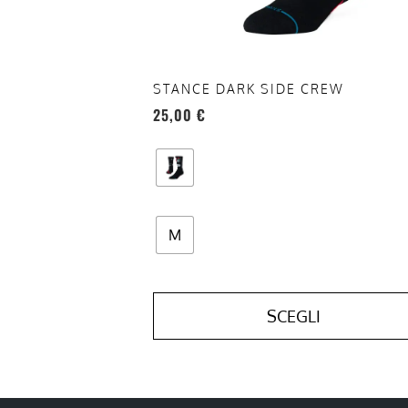
scelte
nella
pagina
del
STANCE DARK SIDE CREW
prodotto
25,00
€
M
SCEGLI