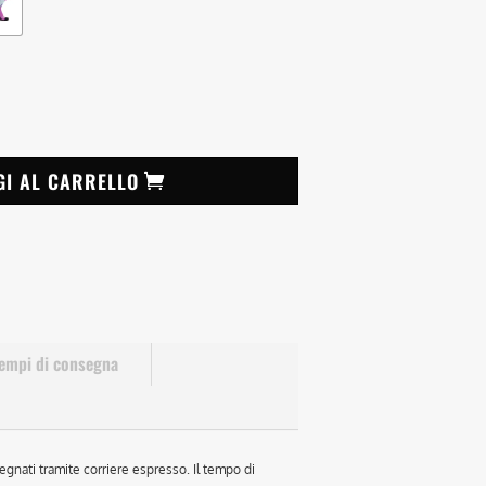
GI AL CARRELLO
empi di consegna
egnati tramite corriere espresso. Il tempo di