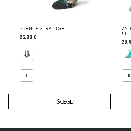
scelte
scel
nella
nell
pagina
pag
del
del
STANCE XTRA LIGHT
ASI
CR
prodotto
prod
25,00
€
20,
L
II
SCEGLI