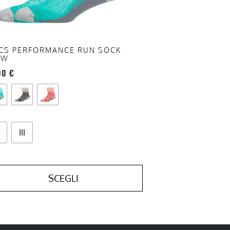
te
a
ina
CS PERFORMANCE RUN SOCK
EW
otto
00
€
III
SCEGLI