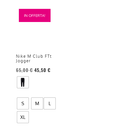
Questo
IN OFFERTA!
prodotto
ha
più
varianti.
Le
opzioni
Nike M Club FTt
Jogger
possono
essere
65,00
€
45,50
€
scelte
nella
pagina
del
S
M
L
prodotto
XL