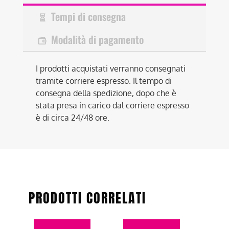
Tempi di consegna
Modalità di pagamento
I prodotti acquistati verranno consegnati
tramite corriere espresso. Il tempo di
consegna della spedizione, dopo che è
stata presa in carico dal corriere espresso
è di circa 24/48 ore.
PRODOTTI CORRELATI
Questo
Questo