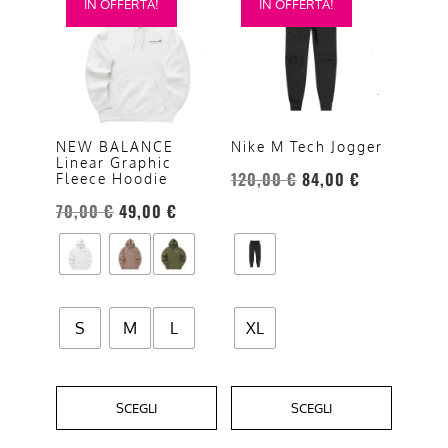
IN OFFERTA!
IN OFFERTA!
prodotto
prodotto
ha
ha
più
più
varianti.
varianti.
Le
Le
opzioni
opzioni
NEW BALANCE
Nike M Tech Jogger
Linear Graphic
possono
possono
120,00
€
84,00
€
Fleece Hoodie
essere
essere
70,00
€
49,00
€
scelte
scelte
nella
nella
pagina
pagina
del
del
prodotto
prodotto
S
M
L
XL
SCEGLI
SCEGLI