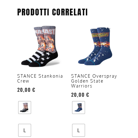
PRODOTTI CORRELATI
Questo
Questo
prodotto
prodotto
ha
ha
più
più
varianti.
varianti.
Le
Le
opzioni
opzioni
STANCE Stankonia
STANCE Overspray
Crew
Golden State
possono
possono
Warriors
20,00
€
essere
essere
20,00
€
scelte
scelte
nella
nella
pagina
pagina
del
del
prodotto
prodotto
L
L