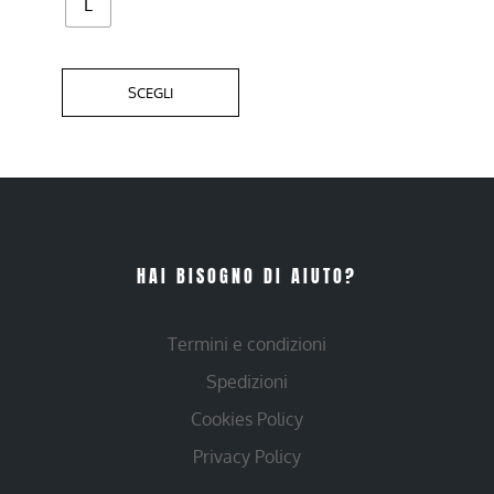
L
prodotto
SCEGLI
HAI BISOGNO DI AIUTO?
Termini e condizioni
Spedizioni
Cookies Policy
Privacy Policy