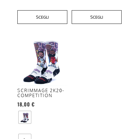
SCEGLI
SCEGLI
Questo
prodotto
ha
più
varianti.
Le
opzioni
SCRIMMAGE 2K20-
COMPETITION
possono
18,00
€
essere
scelte
nella
pagina
del