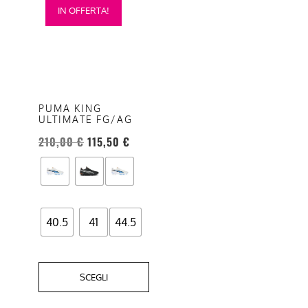
IN OFFERTA!
prodotto
ha
più
varianti.
Le
opzioni
PUMA KING
ULTIMATE FG/AG
possono
essere
210,00
€
115,50
€
scelte
nella
pagina
del
40.5
41
44.5
prodotto
SCEGLI