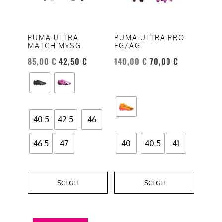
varianti.
varianti.
Le
Le
opzioni
opzioni
PUMA ULTRA
PUMA ULTRA PRO
MATCH MxSG
FG/AG
possono
possono
essere
essere
85,00
€
42,50
€
140,00
€
70,00
€
scelte
scelte
nella
nella
pagina
pagina
del
del
40.5
42.5
46
prodotto
prodotto
46.5
47
40
40.5
41
SCEGLI
SCEGLI
Questo