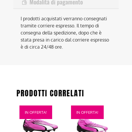
Modalità di pagamento
I prodotti acquistati verranno consegnati
tramite corriere espresso. Il tempo di
consegna della spedizione, dopo che è
stata presa in carico dal corriere espresso
è di circa 24/48 ore.
PRODOTTI CORRELATI
Questo
Questo
IN OFFERTA!
IN OFFERTA!
prodotto
prodotto
ha
ha
più
più