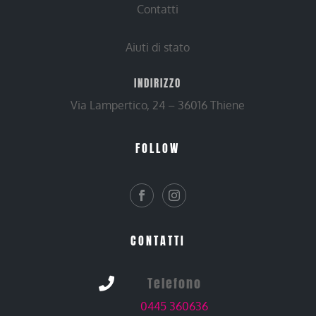
Contatti
Aiuti di stato
INDIRIZZO
Via Lampertico, 24 – 36016 Thiene
FOLLOW
CONTATTI
Telefono

0445 360636