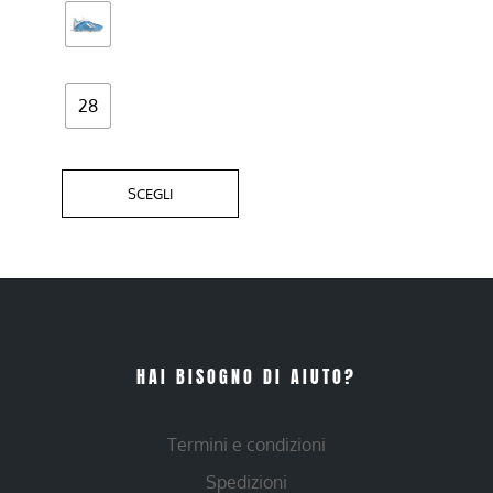
scelte
nella
pagina
del
28
prodotto
SCEGLI
HAI BISOGNO DI AIUTO?
Termini e condizioni
Spedizioni