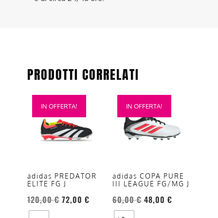
PRODOTTI CORRELATI
Questo
Questo
IN OFFERTA!
IN OFFERTA!
prodotto
prodotto
ha
ha
più
più
varianti.
varianti.
Le
Le
opzioni
opzioni
adidas PREDATOR
adidas COPA PURE
ELITE FG J
III LEAGUE FG/MG J
possono
possono
essere
essere
120,00
€
72,00
€
60,00
€
48,00
€
scelte
scelte