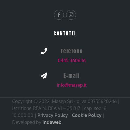
CONTATTI
Telefono

0445 360636
E-mail

info@masep.it
Copyright © 2022. Masep Srl - p.iva 03755620246 |
Iscrizione REA N. REA VI – 351317 | cap. soc. €
10.000,00 |
Privacy Policy
|
Cookie Policy
|
Developed by
Indaweb