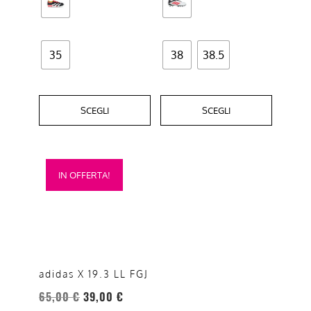
nella
nella
pagina
pagina
del
del
35
38
38.5
prodotto
prodotto
SCEGLI
SCEGLI
Questo
IN OFFERTA!
prodotto
ha
più
varianti.
Le
opzioni
adidas X 19.3 LL FGJ
possono
65,00
€
39,00
€
essere