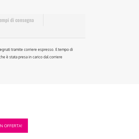
empi di consegna
egnati tramite corriere espresso. Il tempo di
e è stata presa in carico dal corriere
sto
IN OFFERTA!
otto