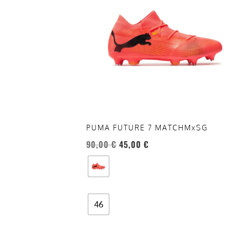
più
varianti.
Le
opzioni
possono
essere
scelte
nella
pagina
del
PUMA FUTURE 7 MATCHMxSG
prodotto
90,00
€
45,00
€
46