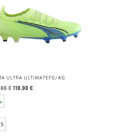
anti.
oni
sono
re
te
a
ina
A ULTRA ULTIMATEFG/AG
otto
,00
€
110,00
€
.5