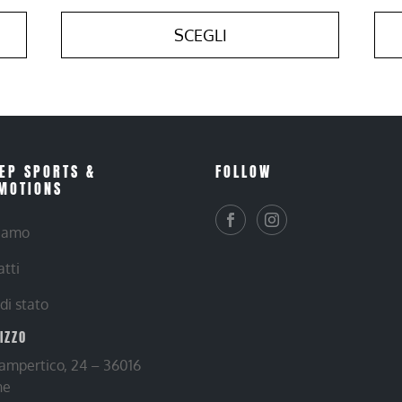
SCEGLI
EP SPORTS &
FOLLOW
MOTIONS
siamo
atti
 di stato
RIZZO
Lampertico, 24 – 36016
ne