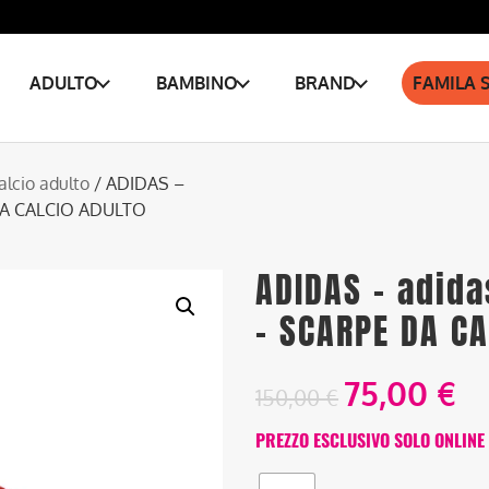
ADULTO
BAMBINO
BRAND
FAMILA 
alcio adulto
/ ADIDAS –
DA CALCIO ADULTO
ADIDAS – adid
– SCARPE DA C
75,00
€
150,00
€
PREZZO ESCLUSIVO SOLO ONLINE