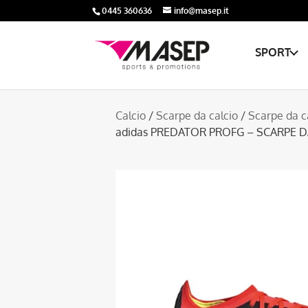
0445 360636
info@masep.it
SPORT
Calcio
/
Scarpe da calcio
/
Scarpe da c
adidas PREDATOR PROFG – SCARPE 