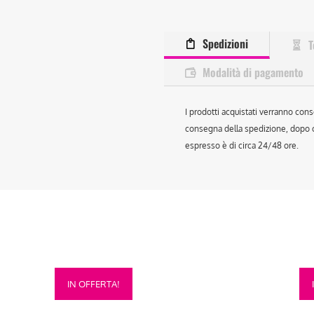
Spedizioni
T
Modalità di pagamento
I prodotti acquistati verranno cons
consegna della spedizione, dopo ch
espresso è di circa 24/48 ore.
Questo
Que
IN OFFERTA!
prodotto
prod
ha
ha