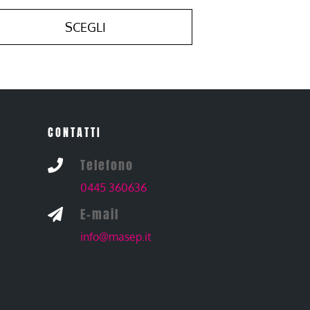
SCEGLI
CONTATTI
Telefono

0445 360636
E-mail

info@masep.it