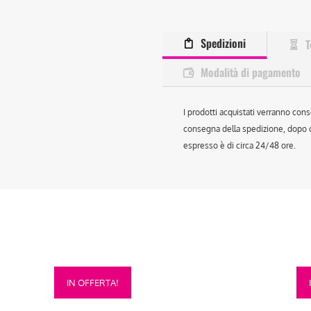
Spedizioni
T
Modalità di pagamento
I prodotti acquistati verranno cons
consegna della spedizione, dopo ch
espresso è di circa 24/48 ore.
Questo
Que
IN OFFERTA!
prodotto
prod
ha
ha