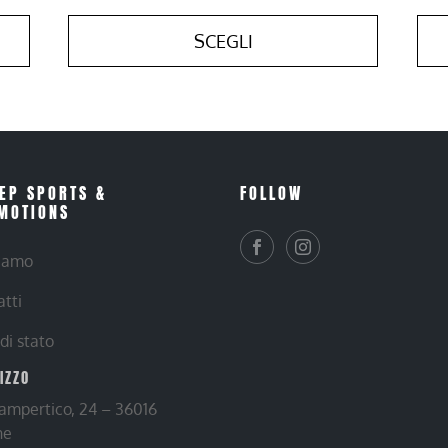
SCEGLI
EP SPORTS &
FOLLOW
MOTIONS
siamo
atti
 di stato
RIZZO
Lampertico, 24 – 36016
ne