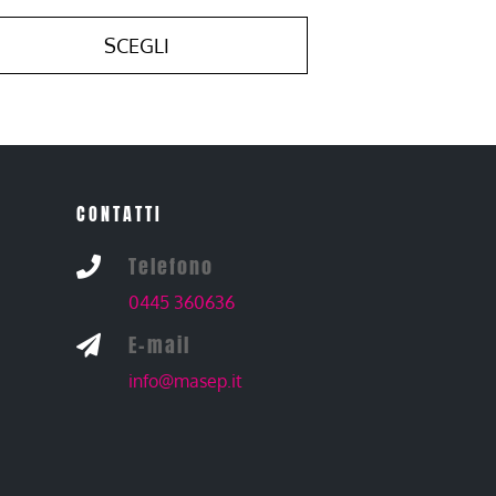
SCEGLI
CONTATTI
Telefono

0445 360636
E-mail

info@masep.it