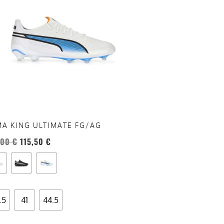
anti.
oni
sono
re
te
a
ina
A KING ULTIMATE FG/AG
otto
,00
€
115,50
€
.5
41
44.5