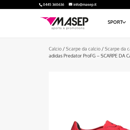
0445 360636
info@masep.it
SPORT
Calcio
/
Scarpe da calcio
/
Scarpe da c
adidas Predator ProFG – SCARPE DA