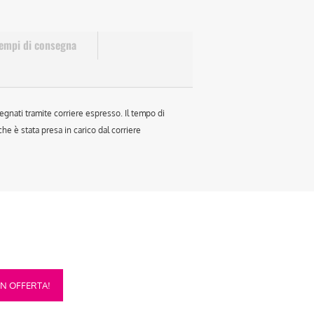
empi di consegna
egnati tramite corriere espresso. Il tempo di
e è stata presa in carico dal corriere
sto
IN OFFERTA!
otto