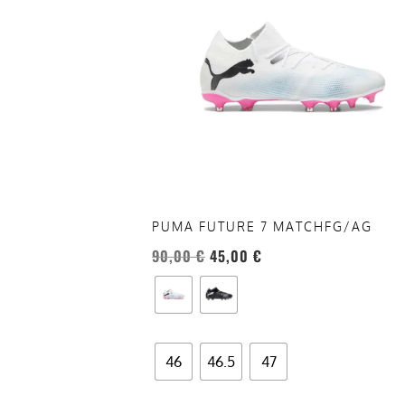
più
varianti.
Le
opzioni
possono
essere
scelte
nella
pagina
del
PUMA FUTURE 7 MATCHFG/AG
prodotto
90,00
€
45,00
€
46
46.5
47