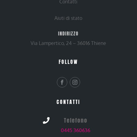
Contatti
Aiuti di stato
INDIRIZZO
Via Lampertico, 24 – 36016 Thiene
FOLLOW
CONTATTI
Telefono

0445 360636