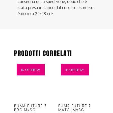
consegna della spedizione, dopo che è
stata presa in carico dal corriere espresso
è di circa 24/48 ore.
PRODOTTI CORRELATI
Questo
Questo
IN OFFERTA!
IN OFFERTA!
prodotto
prodotto
ha
ha
più
più
varianti.
varianti.
Le
Le
opzioni
opzioni
PUMA FUTURE 7
PUMA FUTURE 7
PRO MxSG
MATCHMxSG
possono
possono