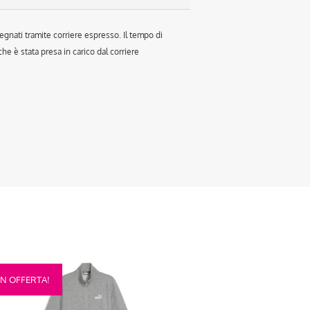
egnati tramite corriere espresso. Il tempo di
e è stata presa in carico dal corriere
sto
IN OFFERTA!
otto