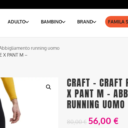
ADULTO
BAMBINO
BRAND
FAMILA 
Abbigliamento running uomo
 X PANT M –
CRAFT – CRAFT
X PANT M – AB
RUNNING UOMO
56,00
€
80,00
€