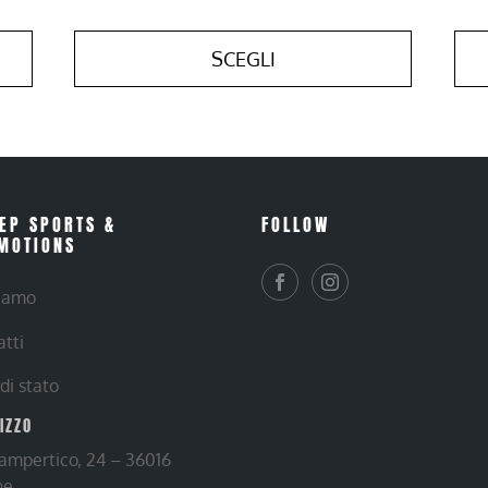
SCEGLI
EP SPORTS &
FOLLOW
MOTIONS
siamo
atti
 di stato
RIZZO
Lampertico, 24 – 36016
ne