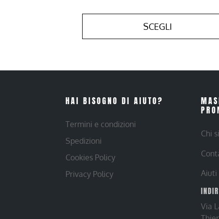
SCEGLI
HAI BISOGNO DI AIUTO?
MAS
PRO
Termini e condizioni
Chi 
Spedizioni
Cont
Cookies Policy
Aiuti
Privacy Policy
INDI
Via 
Thie