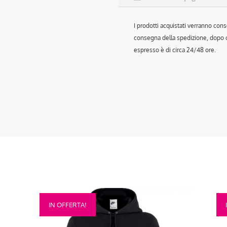
I prodotti acquistati verranno cons
consegna della spedizione, dopo ch
espresso è di circa 24/48 ore.
Questo
Que
IN OFFERTA!
prodotto
prod
ha
ha