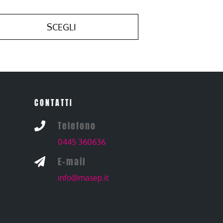
SCEGLI
CONTATTI
Telefono

0445 360636
E-mail

info@masep.it