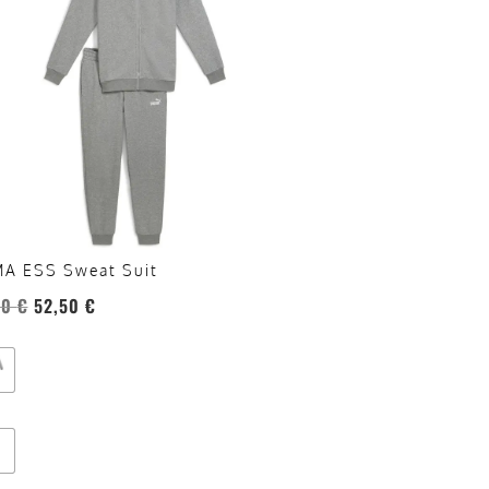
anti.
oni
sono
re
te
a
ina
A ESS Sweat Suit
otto
00
€
52,50
€