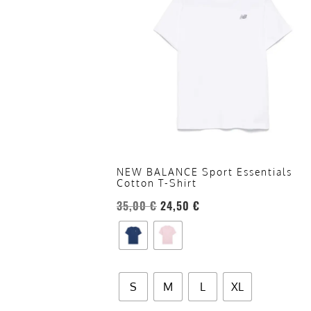
più
varianti.
Le
opzioni
possono
essere
scelte
nella
pagina
del
NEW BALANCE Sport Essentials
Cotton T-Shirt
prodotto
35,00
€
24,50
€
S
M
L
XL