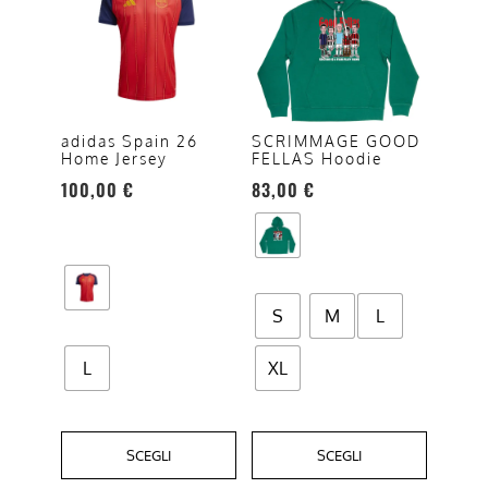
ha
ha
più
più
varianti.
varianti.
Le
Le
opzioni
opzioni
adidas Spain 26
SCRIMMAGE GOOD
Home Jersey
FELLAS Hoodie
possono
possono
100,00
€
83,00
€
essere
essere
scelte
scelte
nella
nella
pagina
pagina
del
del
S
M
L
prodotto
prodotto
L
XL
SCEGLI
SCEGLI