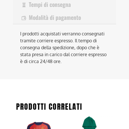
Tempi di consegna
Modalità di pagamento
I prodotti acquistati verranno consegnati
tramite corriere espresso. Il tempo di
consegna della spedizione, dopo che è
stata presa in carico dal corriere espresso
è di circa 24/48 ore.
PRODOTTI CORRELATI
Questo
Questo
prodotto
prodotto