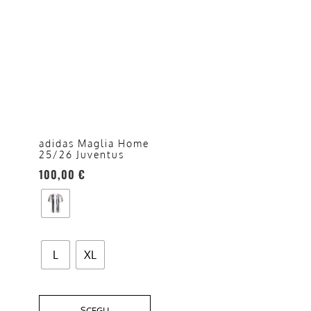
Questo
prodotto
ha
più
varianti.
Le
opzioni
adidas Maglia Home
25/26 Juventus
possono
100,00
€
essere
scelte
nella
pagina
del
L
XL
prodotto
SCEGLI