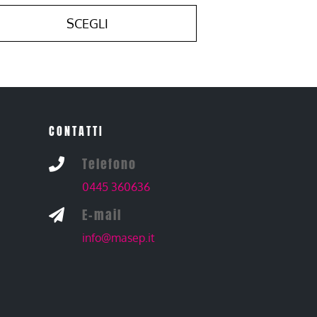
SCEGLI
CONTATTI
Telefono

0445 360636
E-mail

info@masep.it