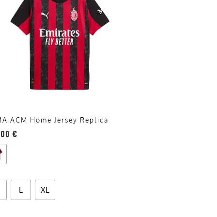
anti.
oni
sono
re
te
a
ina
A ACM Home Jersey Replica
otto
,00
€
L
XL