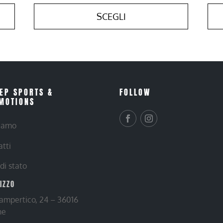
SCEGLI
EP SPORTS &
FOLLOW
MOTIONS
siamo
atti
 di stato
RIZZO
Lampertico, 24 – 36016
ne