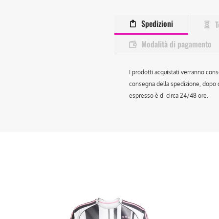
Spedizioni
T
Modalità di pagamento
I prodotti acquistati verranno cons
consegna della spedizione, dopo ch
espresso è di circa 24/48 ore.
Questo
Que
prodotto
prod
ha
ha