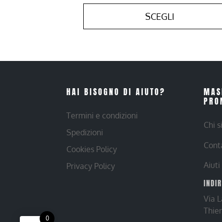
SCEGLI
HAI BISOGNO DI AIUTO?
MAS
PRO
Termini e condizioni
Chi 
Spedizioni
Cont
Cookies Policy
Aiuti
Privacy Policy
INDI
Via 
Thie
0