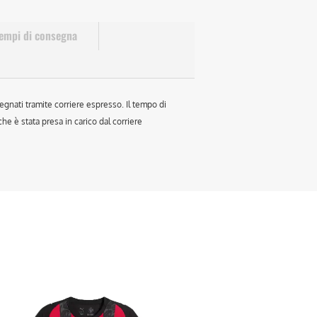
empi di consegna
egnati tramite corriere espresso. Il tempo di
e è stata presa in carico dal corriere
sto
otto