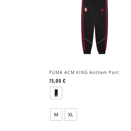
più
varianti.
Le
opzioni
possono
essere
scelte
nella
pagina
del
PUMA ACM KING Anthem Pant
prodotto
75,00
€
M
XL