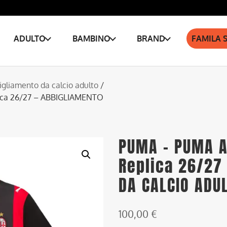
ADULTO
BAMBINO
BRAND
FAMILA 
gliamento da calcio adulto
/
ica 26/27 – ABBIGLIAMENTO
PUMA – PUMA 
Replica 26/27
DA CALCIO ADU
100,00
€