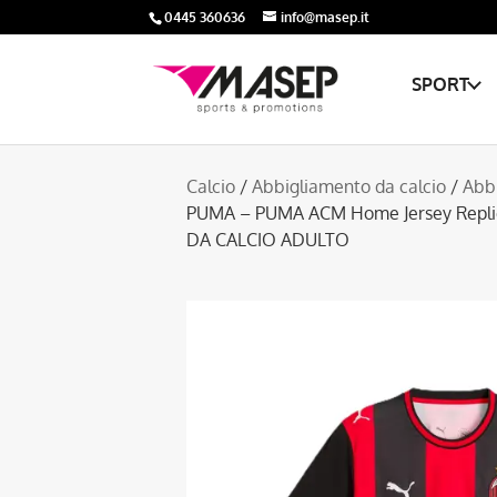
0445 360636
info@masep.it
SPORT
Calcio
/
Abbigliamento da calcio
/
Abbi
PUMA – PUMA ACM Home Jersey Repl
DA CALCIO ADULTO