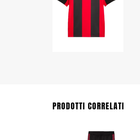
PRODOTTI CORRELATI
Questo
prodotto
ha