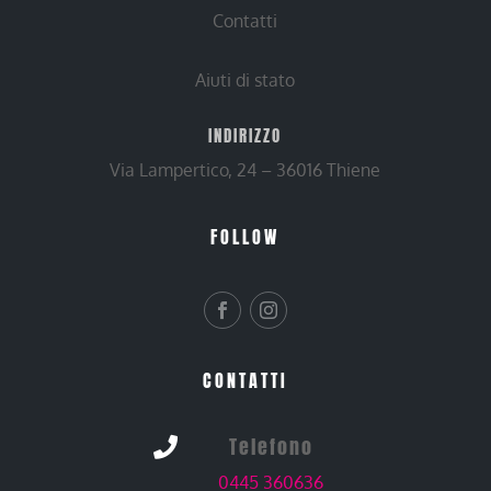
Contatti
Aiuti di stato
INDIRIZZO
Via Lampertico, 24 – 36016 Thiene
FOLLOW
CONTATTI
Telefono

0445 360636