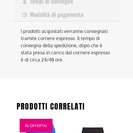
Tempi di consegna
Modalità di pagamento
I prodotti acquistati verranno consegnati
tramite corriere espresso. Il tempo di
consegna della spedizione, dopo che è
stata presa in carico dal corriere espresso
è di circa 24/48 ore.
PRODOTTI CORRELATI
Questo
Questo
IN OFFERTA!
prodotto
prodotto