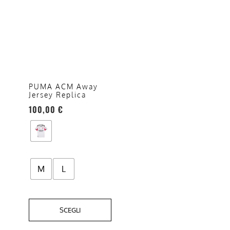
Questo
prodotto
ha
più
varianti.
Le
opzioni
PUMA ACM Away
Jersey Replica
possono
100,00
€
essere
scelte
nella
pagina
del
M
L
prodotto
SCEGLI