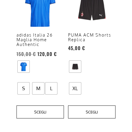
ha
ha
più
più
varianti.
varianti.
Le
Le
opzioni
opzioni
adidas Italia 26
PUMA ACM Shorts
Maglia Home
Replica
possono
possono
Authentic
45,00
€
essere
essere
150,00
€
120,00
€
scelte
scelte
nella
nella
pagina
pagina
del
del
prodotto
prodotto
S
M
L
XL
SCEGLI
SCEGLI