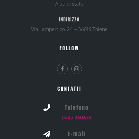
Aiuti di stato
INDIRIZZO
Via Lampertico, 24 – 36016 Thiene
FOLLOW
CONTATTI
Telefono

0445 360636
E-mail
