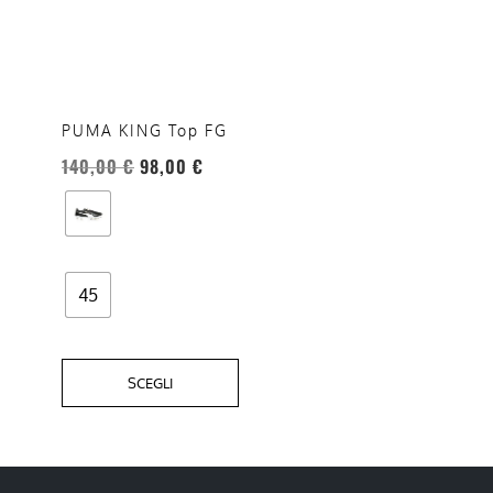
ha
più
varianti.
Le
opzioni
PUMA KING Top FG
possono
140,00
€
98,00
€
essere
scelte
nella
pagina
del
45
prodotto
SCEGLI