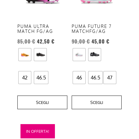
varianti.
varianti.
Le
Le
opzioni
opzioni
PUMA ULTRA
PUMA FUTURE 7
MATCH FG/AG
MATCHFG/AG
possono
possono
essere
essere
85,00
€
42,50
€
90,00
€
45,00
€
scelte
scelte
nella
nella
pagina
pagina
del
del
42
46.5
46
46.5
47
prodotto
prodotto
SCEGLI
SCEGLI
Questo
IN OFFERTA!
prodotto