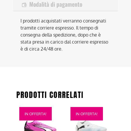
Modalità di pagamento
I prodotti acquistati verranno consegnati
tramite corriere espresso. Il tempo di
consegna della spedizione, dopo che è
stata presa in carico dal corriere espresso
è di circa 24/48 ore.
PRODOTTI CORRELATI
Questo
Questo
IN OFFERTA!
IN OFFERTA!
prodotto
prodotto
ha
ha
più
più