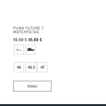
ha
più
varianti.
Le
opzioni
PUMA FUTURE 7
MATCHFG/AG
possono
essere
90,00
€
45,00
€
scelte
nella
pagina
del
46
46.5
47
prodotto
SCEGLI