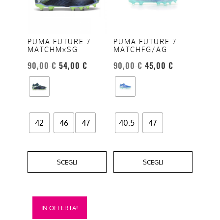
varianti.
varianti.
Le
Le
opzioni
opzioni
PUMA FUTURE 7
PUMA FUTURE 7
MATCHMxSG
MATCHFG/AG
possono
possono
essere
essere
90,00
€
54,00
€
90,00
€
45,00
€
scelte
scelte
nella
nella
pagina
pagina
del
del
42
46
47
40.5
47
prodotto
prodotto
SCEGLI
SCEGLI
Questo
IN OFFERTA!
prodotto