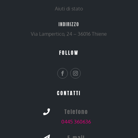
Aiuti di stato
INDIRIZZO
Via Lampertico, 24 – 36016 Thiene
FOLLOW
CONTATTI
Telefono

0445 360636
E-mail