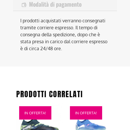
Modalità di pagamento
I prodotti acquistati verranno consegnati
tramite corriere espresso. Il tempo di
consegna della spedizione, dopo che è
stata presa in carico dal corriere espresso
è di circa 24/48 ore.
PRODOTTI CORRELATI
Questo
Questo
IN OFFERTA!
IN OFFERTA!
prodotto
prodotto
ha
ha
più
più