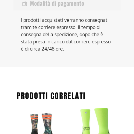
Modalità di pagamento
I prodotti acquistati verranno consegnati
tramite corriere espresso. Il tempo di
consegna della spedizione, dopo che è
stata presa in carico dal corriere espresso
è di circa 24/48 ore.
PRODOTTI CORRELATI
Questo
Questo
prodotto
prodotto
ha
ha
più
più