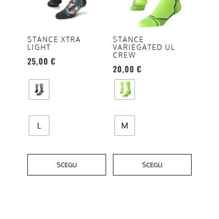
varianti.
varianti.
Le
Le
opzioni
opzioni
STANCE XTRA
STANCE
LIGHT
VARIEGATED UL
possono
possono
CREW
25,00
€
essere
essere
20,00
€
scelte
scelte
nella
nella
pagina
pagina
del
del
prodotto
prodotto
L
M
SCEGLI
SCEGLI
Questo
prodotto