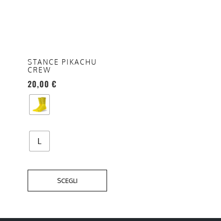
ha
più
varianti.
Le
opzioni
STANCE PIKACHU
CREW
possono
20,00
€
essere
scelte
nella
pagina
del
L
prodotto
SCEGLI