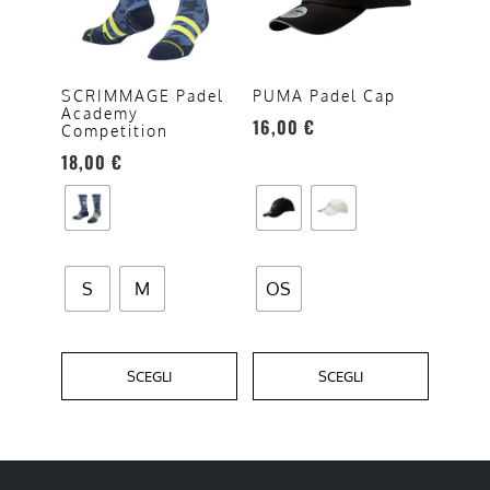
più
più
varianti.
varianti.
Le
Le
opzioni
opzioni
SCRIMMAGE Padel
PUMA Padel Cap
Academy
possono
possono
16,00
€
Competition
essere
essere
18,00
€
scelte
scelte
nella
nella
pagina
pagina
del
del
prodotto
prodotto
S
M
OS
SCEGLI
SCEGLI