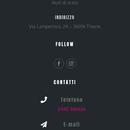
Aiuti di stato
INDIRIZZO
Via Lampertico, 24 – 36016 Thiene
FOLLOW
CONTATTI
Telefono

0445 360636
E-mail
