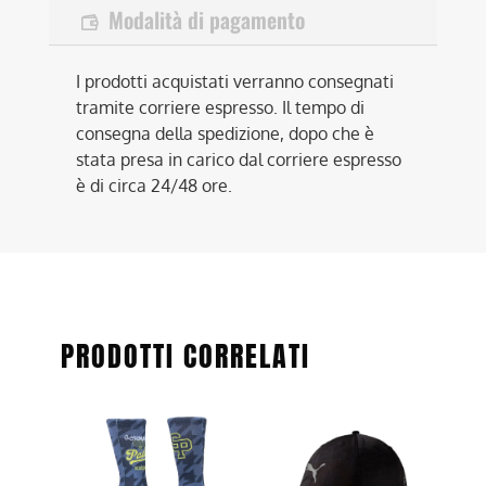
Modalità di pagamento
I prodotti acquistati verranno consegnati
tramite corriere espresso. Il tempo di
consegna della spedizione, dopo che è
stata presa in carico dal corriere espresso
è di circa 24/48 ore.
PRODOTTI CORRELATI
Questo
Questo
prodotto
prodotto
ha
ha