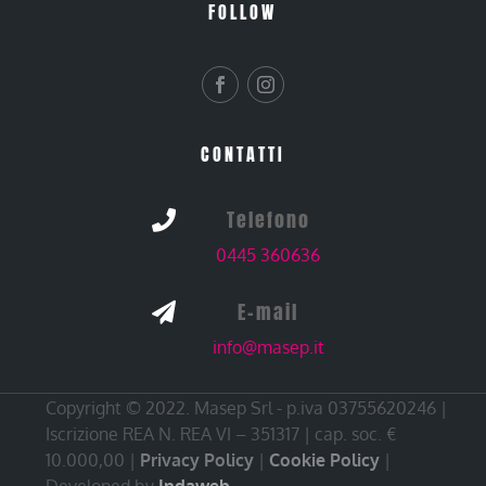
FOLLOW
CONTATTI
Telefono

0445 360636
E-mail

info@masep.it
Copyright © 2022. Masep Srl - p.iva 03755620246 |
Iscrizione REA N. REA VI – 351317 | cap. soc. €
10.000,00 |
Privacy Policy
|
Cookie Policy
|