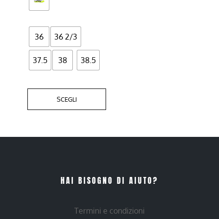
nella
pagina
del
36
36 2/3
prodotto
37.5
38
38.5
SCEGLI
HAI BISOGNO DI AIUTO?
Termini e condizioni