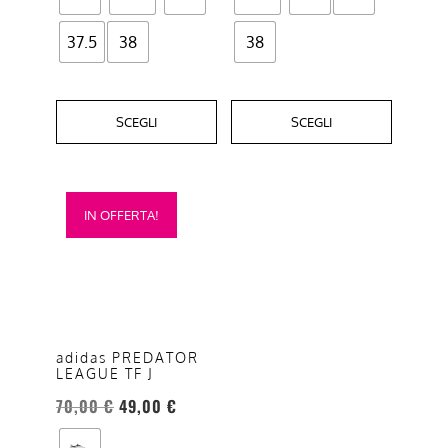
37.5
38
38
SCEGLI
SCEGLI
Questo
IN OFFERTA!
prodotto
ha
più
varianti.
Le
opzioni
adidas PREDATOR
LEAGUE TF J
possono
essere
70,00
€
49,00
€
scelte