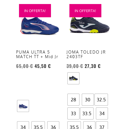
Questo
Questo
IN OFFERTA!
IN OFFERTA!
prodotto
prodotto
ha
ha
più
più
varianti.
varianti.
Le
Le
opzioni
opzioni
PUMA ULTRA 5
JOMA TOLEDO JR
MATCH TT + Mid Jr
2403TF
possono
possono
essere
essere
65,00
€
45,50
€
39,00
€
27,30
€
scelte
scelte
nella
nella
pagina
pagina
del
del
28
30
32.5
prodotto
prodotto
33
33.5
34
34
35.5
36
35.5
36
37