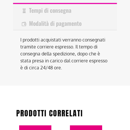
Tempi di consegna
Modalità di pagamento
I prodotti acquistati verranno consegnati
tramite corriere espresso. Il tempo di
consegna della spedizione, dopo che è
stata presa in carico dal corriere espresso
è di circa 24/48 ore.
PRODOTTI CORRELATI
Questo
Questo