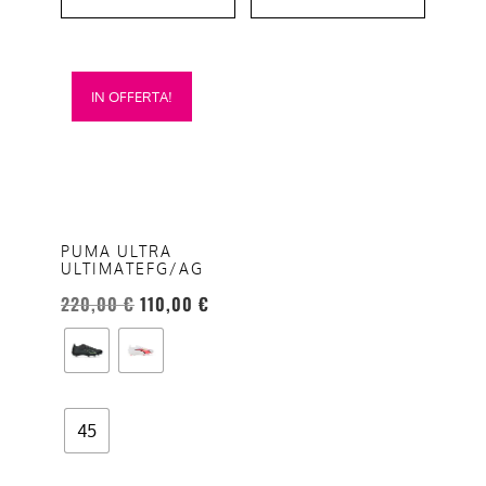
Questo
IN OFFERTA!
prodotto
ha
più
varianti.
Le
opzioni
PUMA ULTRA
ULTIMATEFG/AG
possono
essere
220,00
€
110,00
€
scelte
nella
pagina
del
45
prodotto