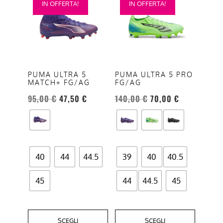
IN OFFERTA!
IN OFFERTA!
prodotto
prodotto
ha
ha
più
più
varianti.
varianti.
Le
Le
opzioni
opzioni
PUMA ULTRA 5 PRO
PUMA ULTRA 5
FG/AG
MATCH+ FG/AG
possono
possono
essere
essere
140,00
€
70,00
€
95,00
€
47,50
€
scelte
scelte
nella
nella
pagina
pagina
del
del
40
44
44.5
39
40
40.5
prodotto
prodotto
45
44
44.5
45
SCEGLI
SCEGLI