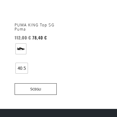
più
varianti.
Le
opzioni
PUMA KING Top SG
Puma
possono
essere
112,00
€
78,40
€
scelte
nella
pagina
del
40.5
prodotto
SCEGLI