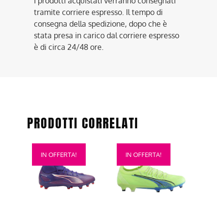
I prodotti acquistati verranno consegnati
tramite corriere espresso. Il tempo di
consegna della spedizione, dopo che è
stata presa in carico dal corriere espresso
è di circa 24/48 ore.
PRODOTTI CORRELATI
Questo
Questo
IN OFFERTA!
IN OFFERTA!
prodotto
prodotto
ha
ha
più
più
varianti.
varianti.
Le
Le