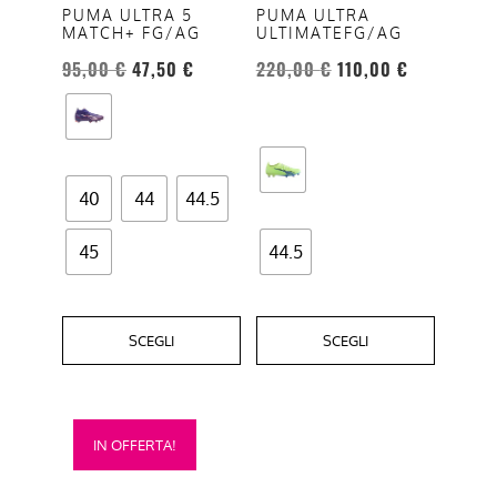
opzioni
opzioni
PUMA ULTRA 5
PUMA ULTRA
MATCH+ FG/AG
ULTIMATEFG/AG
possono
possono
essere
essere
95,00
€
47,50
€
220,00
€
110,00
€
scelte
scelte
nella
nella
pagina
pagina
del
del
40
44
44.5
prodotto
prodotto
45
44.5
SCEGLI
SCEGLI
Questo
IN OFFERTA!
prodotto
ha