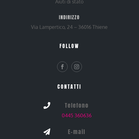
Aiuti di stato
INDIRIZZO
Via Lampertico, 24 – 36016 Thiene
FOLLOW
CONTATTI
Telefono

0445 360636
E-mail
