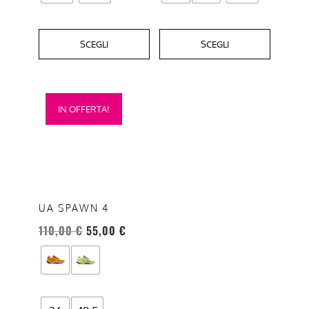
SCEGLI
SCEGLI
Questo
IN OFFERTA!
prodotto
ha
più
varianti.
Le
opzioni
UA SPAWN 4
possono
110,00
€
55,00
€
essere
scelte
nella
pagina