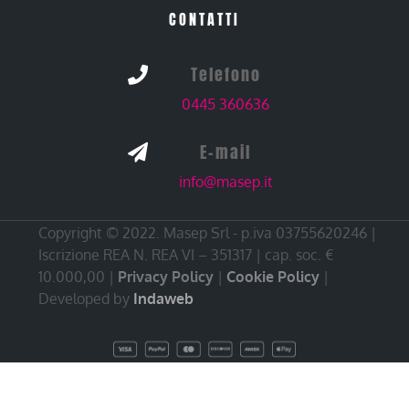
CONTATTI
Telefono

0445 360636
E-mail

info@masep.it
Copyright © 2022. Masep Srl - p.iva 03755620246 |
Iscrizione REA N. REA VI – 351317 | cap. soc. €
10.000,00 |
Privacy Policy
|
Cookie Policy
|
Developed by
Indaweb