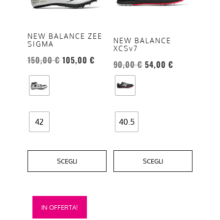
varianti.
varianti.
Le
Le
NEW BALANCE ZEE
opzioni
opzioni
NEW BALANCE
SIGMA
XCSv7
possono
possono
150,00
€
105,00
€
essere
essere
90,00
€
54,00
€
scelte
scelte
nella
nella
pagina
pagina
del
del
42
40.5
prodotto
prodotto
SCEGLI
SCEGLI
Questo
IN OFFERTA!
prodotto