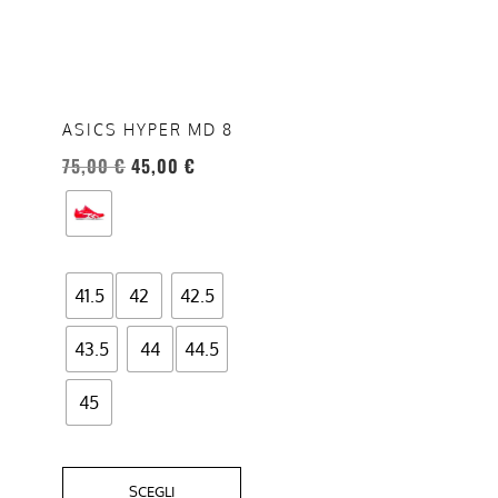
ha
più
varianti.
Le
opzioni
ASICS HYPER MD 8
possono
75,00
€
45,00
€
essere
scelte
nella
pagina
del
41.5
42
42.5
prodotto
43.5
44
44.5
45
SCEGLI