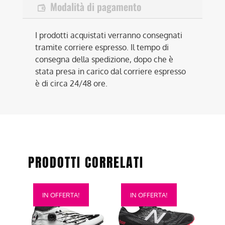
Modalità di pagamento
I prodotti acquistati verranno consegnati
tramite corriere espresso. Il tempo di
consegna della spedizione, dopo che è
stata presa in carico dal corriere espresso
è di circa 24/48 ore.
PRODOTTI CORRELATI
Questo
Questo
IN OFFERTA!
IN OFFERTA!
prodotto
prodotto
ha
ha
più
più