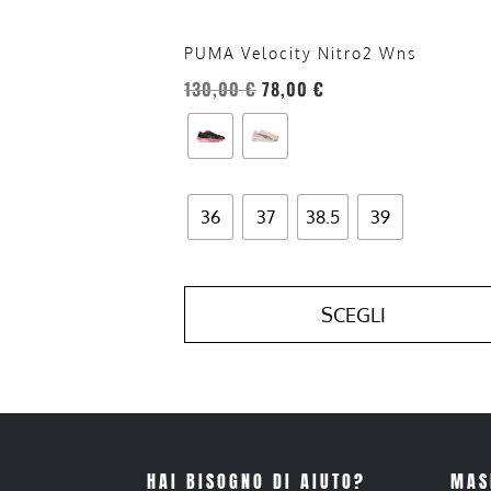
pagina
del
PUMA Velocity Nitro2 Wns
prodotto
130,00
€
78,00
€
36
37
38.5
39
SCEGLI
HAI BISOGNO DI AIUTO?
MAS