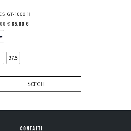
ina
CS GT-1000 11
otto
,00
€
65,00
€
7
37.5
SCEGLI
CONTATTI