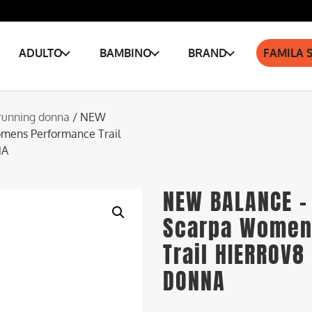
ADULTO
BAMBINO
BRAND
FAMILA 
running donna
/ NEW
ens Performance Trail
NA
NEW BALANCE –
Scarpa Women
Trail HIERROV8
DONNA