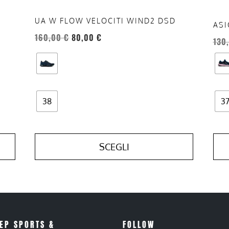
pagina
pag
UA W FLOW VELOCITI WIND2 DSD
del
del
ASI
160,00
€
80,00
€
prodotto
prod
130
38
3
SCEGLI
EP SPORTS &
FOLLOW