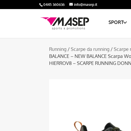
0445 360636
info@masep.it
SPORT
Running
/
Scarpe da running
/
Scarpe 
BALANCE – NEW BALANCE Scarpa Wom
HIERROV8 – SCARPE RUNNING DON