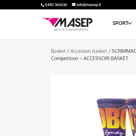
0445 360636
info@masep.it
SPORT
Basket
/
Accessori basket
/ SCRIMMA
Competition – ACCESSORI BASKET