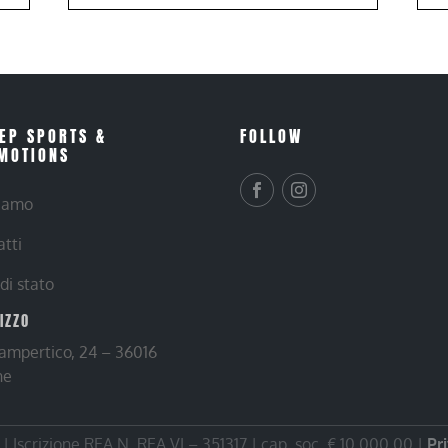
EP SPORTS &
FOLLOW
MOTIONS
siamo
atti
 di stato
RIZZO
Lampertico, 24 – 36016
ne
 Iscrizione REA N. REA VI – 351317 | cap. soc. € 10.000,00 |
Pr