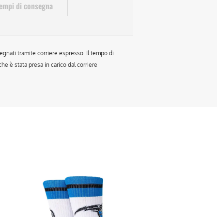
empi di consegna
egnati tramite corriere espresso. Il tempo di
e è stata presa in carico dal corriere
sto
otto
anti.