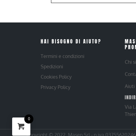
HAI BISOGNO DI AIUTO?
MAS
PRO
Termini e condizioni
Chi 
Spedizioni
Cont
Cookies Policy
Aiuti
Privacy Policy
INDI
Via 
Thie
0
Copyright © 2022. Masep Srl - p.iva 03755620246 |