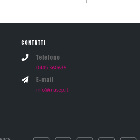
CONTATTI
Telefono

0445 360636
E-mail

info@masep.it
ivacy