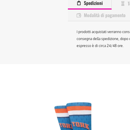
Spedizioni
T
Modalità di pagamento
I prodotti acquistati verranno cons
consegna della spedizione, dopo ch
espresso è di circa 24/48 ore.
Questo
Que
prodotto
prod
ha
ha
più
più
varianti.
vari