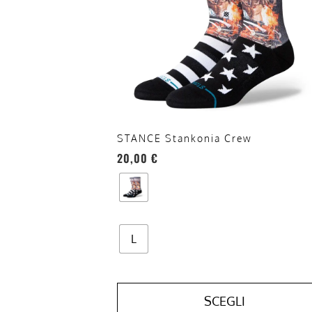
Le
opzioni
possono
essere
scelte
nella
pagina
del
STANCE Stankonia Crew
prodotto
20,00
€
L
SCEGLI