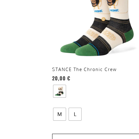
varianti.
Le
opzioni
possono
essere
scelte
nella
pagina
del
STANCE The Chronic Crew
prodotto
20,00
€
M
L