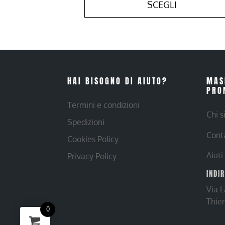
SCEGLI
HAI BISOGNO DI AIUTO?
MAS
PRO
Termini e condizioni
Chi 
Spedizioni
Cont
Cookies Policy
Aiuti
Privacy Policy
INDI
Via 
Thie
0