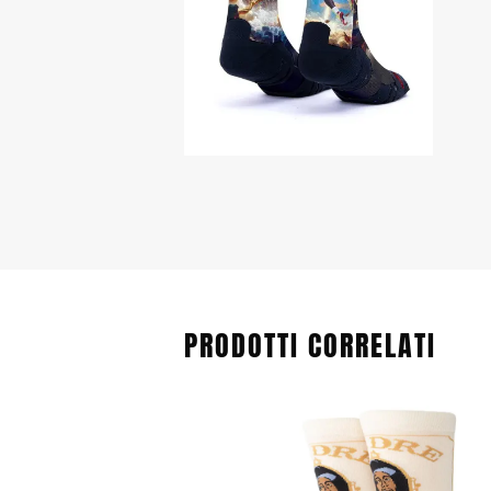
PRODOTTI CORRELATI
Questo
prodotto
ha
più