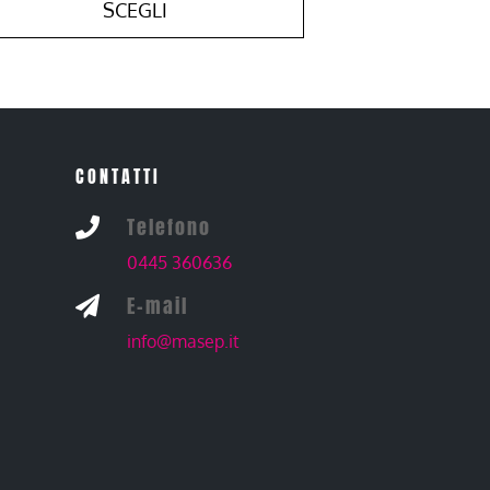
SCEGLI
CONTATTI
Telefono

0445 360636
E-mail

info@masep.it