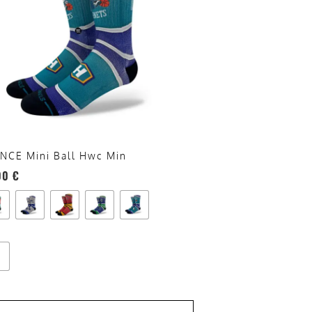
anti.
oni
sono
re
te
a
ina
NCE Mini Ball Hwc Min
otto
00
€