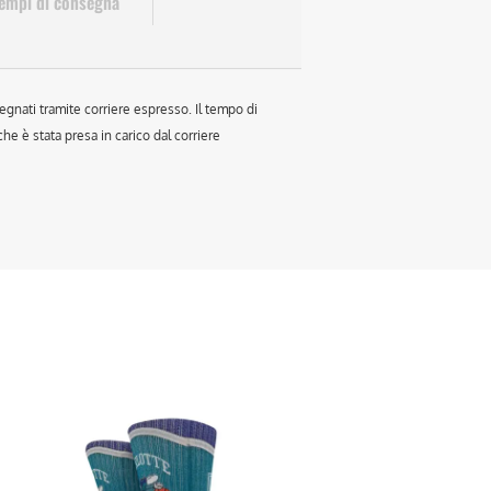
empi di consegna
egnati tramite corriere espresso. Il tempo di
e è stata presa in carico dal corriere
sto
otto