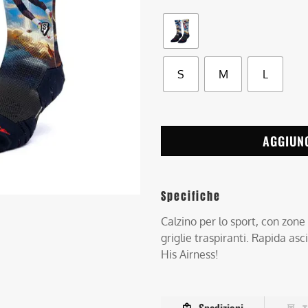
S
M
L
AGGIUN
Specifiche
Calzino per lo sport, con zone
griglie traspiranti. Rapida asc
His Airness!