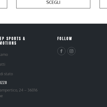
SCEGLI
EP SPORTS &
FOLLOW
MOTIONS
siamo
atti
 di stato
RIZZO
Lampertico, 24 – 36016
ne