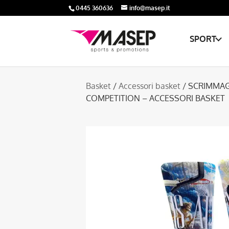
0445 360636
info@masep.it
SPORT
Basket
/
Accessori basket
/ SCRIMMA
COMPETITION – ACCESSORI BASKET