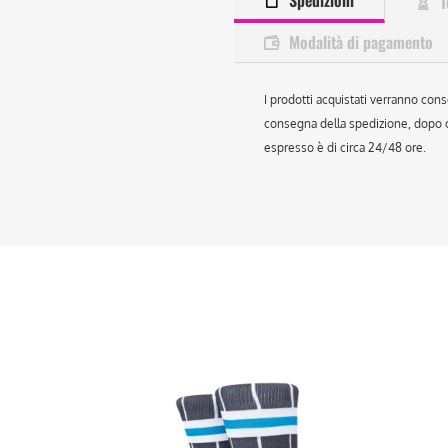
Spedizioni
T
Modalità di pagamento
I prodotti acquistati verranno cons
consegna della spedizione, dopo ch
espresso è di circa 24/48 ore.
Questo
Que
prodotto
prod
ha
ha
più
più