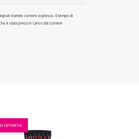
egnati tramite corriere espresso. Il tempo di
e è stata presa in carico dal corriere
sto
IN OFFERTA!
otto