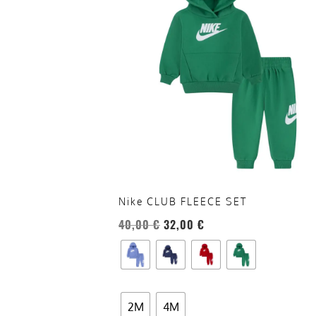
più
varianti.
Le
opzioni
possono
essere
scelte
nella
pagina
del
prodotto
Nike CLUB FLEECE SET
40,00
€
32,00
€
2M
4M