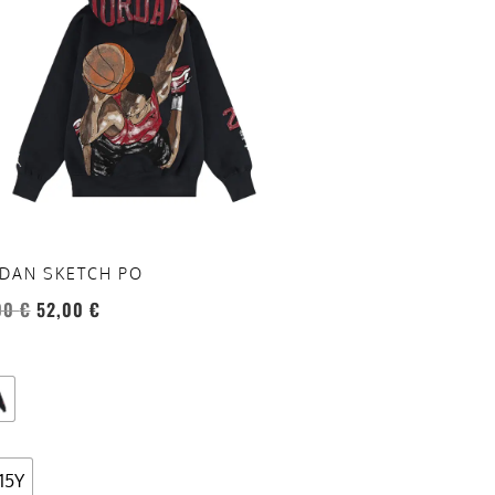
anti.
oni
sono
re
te
a
ina
DAN SKETCH PO
otto
00
€
52,00
€
-15Y