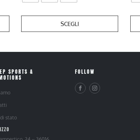
SCEGLI
EP SPORTS &
FOLLOW
MOTIONS
siamo
atti
 di stato
RIZZO
Lampertico, 24 – 36016