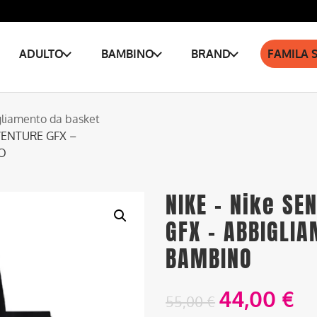
ADULTO
BAMBINO
BRAND
FAMILA 
liamento da basket
VENTURE GFX –
O
NIKE – Nike SE
GFX – ABBIGLI
BAMBINO
44,00
€
55,00
€