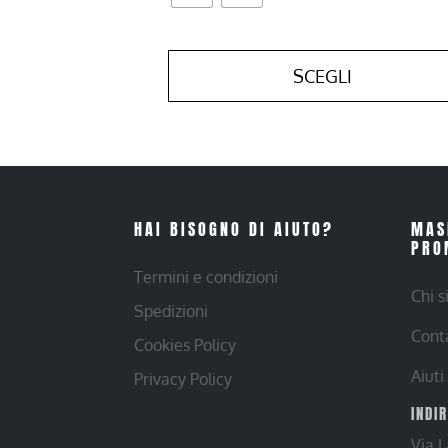
SCEGLI
HAI BISOGNO DI AIUTO?
MAS
PRO
Termini e condizioni
Chi 
Spedizioni
Cont
Cookies Policy
Aiuti
Privacy Policy
INDI
Via 