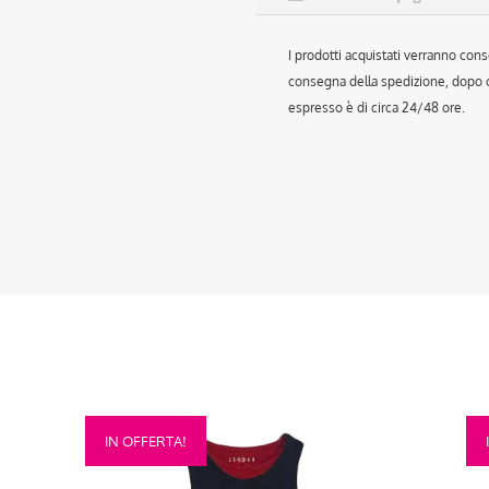
I prodotti acquistati verranno cons
consegna della spedizione, dopo ch
espresso è di circa 24/48 ore.
Questo
Que
IN OFFERTA!
prodotto
prod
ha
ha