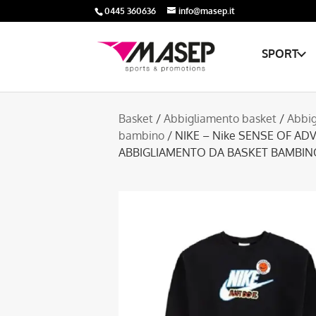
0445 360636
info@masep.it
SPORT
Basket
/
Abbigliamento basket
/
Abbig
bambino
/ NIKE – Nike SENSE OF AD
ABBIGLIAMENTO DA BASKET BAMBIN