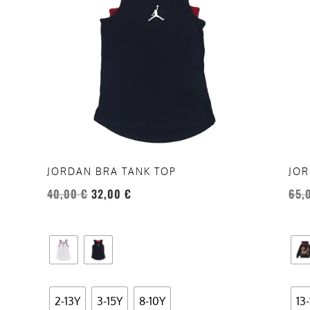
più
più
varianti.
vari
Le
Le
opzioni
opzi
possono
pos
essere
esse
scelte
scel
nella
nell
pagina
pag
del
del
JORDAN BRA TANK TOP
JOR
prodotto
prod
40,00
€
32,00
€
65,
2-13Y
3-15Y
8-10Y
13