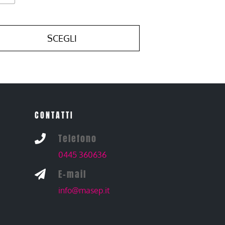
SCEGLI
CONTATTI
Telefono

0445 360636
E-mail

info@masep.it