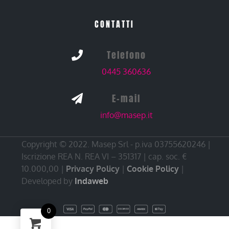
CONTATTI
Telefono

0445 360636
E-mail

info@masep.it
Copyright © 2022. Masep Srl - p.iva 03755620246 |
Iscrizione REA N. REA VI – 351317 | cap. soc. €
10.000,00 |
Privacy Policy
|
Cookie Policy
|
Developed by
Indaweb
0