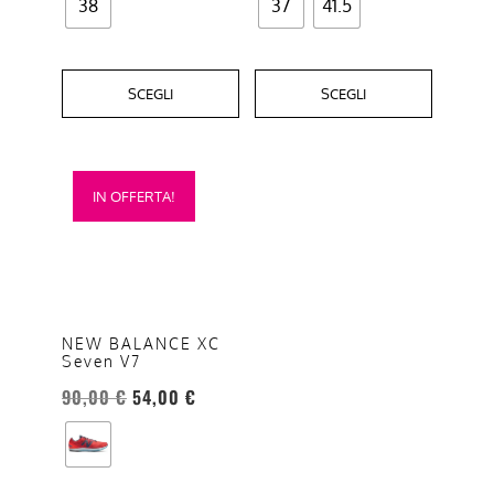
prodotto
prodotto
38
37
41.5
SCEGLI
SCEGLI
Questo
IN OFFERTA!
prodotto
ha
più
varianti.
Le
NEW BALANCE XC
opzioni
Seven V7
possono
90,00
€
54,00
€
essere
scelte
nella
pagina