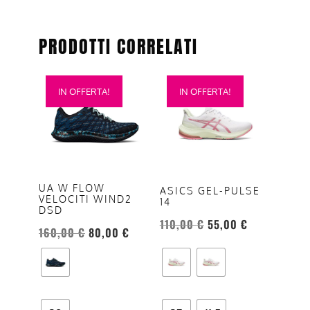
PRODOTTI CORRELATI
Questo
Questo
IN OFFERTA!
IN OFFERTA!
prodotto
prodotto
ha
ha
più
più
varianti.
varianti.
Le
Le
opzioni
opzioni
UA W FLOW
ASICS GEL-PULSE
VELOCITI WIND2
14
possono
possono
DSD
essere
essere
110,00
€
55,00
€
160,00
€
80,00
€
scelte
scelte
nella
nella
pagina
pagina
del
del