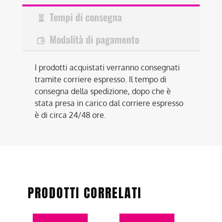
Tempi di consegna
Modalità di pagamento
I prodotti acquistati verranno consegnati
tramite corriere espresso. Il tempo di
consegna della spedizione, dopo che è
stata presa in carico dal corriere espresso
è di circa 24/48 ore.
PRODOTTI CORRELATI
Questo
Questo