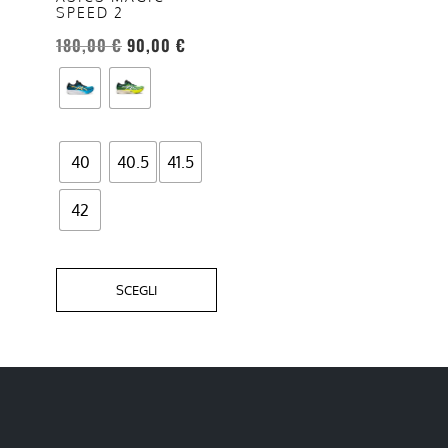
SPEED 2
possono
essere
180,00
€
90,00
€
scelte
nella
pagina
del
40
40.5
41.5
prodotto
42
SCEGLI