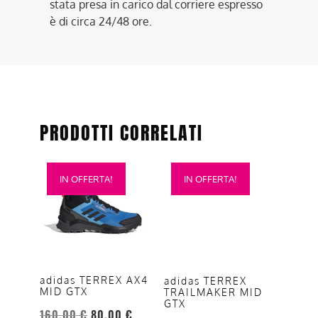
stata presa in carico dal corriere espresso
è di circa 24/48 ore.
PRODOTTI CORRELATI
Questo
Questo
IN OFFERTA!
IN OFFERTA!
prodotto
prodotto
ha
ha
più
più
varianti.
varianti.
Le
Le
opzioni
opzioni
adidas TERREX AX4
adidas TERREX
MID GTX
TRAILMAKER MID
possono
possono
GTX
essere
essere
160,00
€
80,00
€