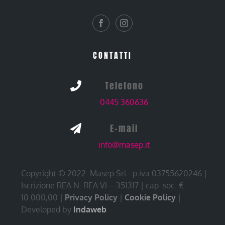
CONTATTI
Telefono

0445 360636
E-mail

info@masep.it
Copyright © 2022. Masep Srl - p.iva 03755620246 |
Iscrizione REA N. REA VI – 351317 | cap. soc. €
10.000,00 |
Privacy Policy
|
Cookie Policy
|
Developed by
Indaweb