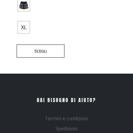
nella
pagina
del
XL
prodotto
SCEGLI
HAI BISOGNO DI AIUTO?
Termini e condizioni
Spedizioni