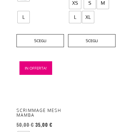
XS
S
M
prodotto
prodotto
L
L
XL
SCEGLI
SCEGLI
Questo
IN OFFERTA!
prodotto
ha
più
varianti.
Le
opzioni
SCRIMMAGE MESH
MAMBA
possono
essere
50,00
€
35,00
€
scelte