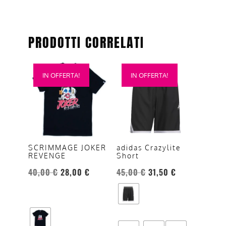
PRODOTTI CORRELATI
Questo
Questo
IN OFFERTA!
IN OFFERTA!
prodotto
prodotto
ha
ha
più
più
varianti.
varianti.
Le
Le
opzioni
opzioni
SCRIMMAGE JOKER
adidas Crazylite
REVENGE
Short
possono
possono
essere
essere
40,00
€
28,00
€
45,00
€
31,50
€
scelte
scelte
nella
nella
pagina
pagina
del
del