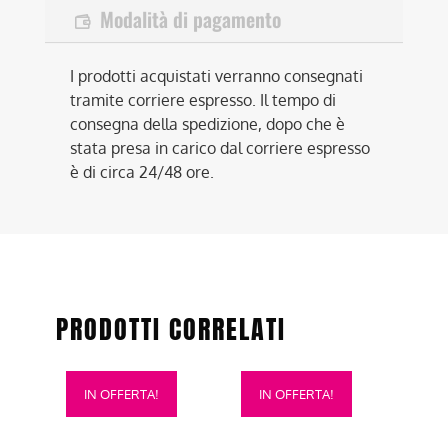
Modalità di pagamento
I prodotti acquistati verranno consegnati
tramite corriere espresso. Il tempo di
consegna della spedizione, dopo che è
stata presa in carico dal corriere espresso
è di circa 24/48 ore.
PRODOTTI CORRELATI
Questo
Questo
IN OFFERTA!
IN OFFERTA!
prodotto
prodotto
ha
ha