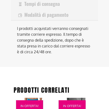
Tempi di consegna
Modalità di pagamento
I prodotti acquistati verranno consegnati
tramite corriere espresso. Il tempo di
consegna della spedizione, dopo che è
stata presa in carico dal corriere espresso
è di circa 24/48 ore.
PRODOTTI CORRELATI
Questo
Questo
IN OFFERTA!
IN OFFERTA!
prodotto
prodotto