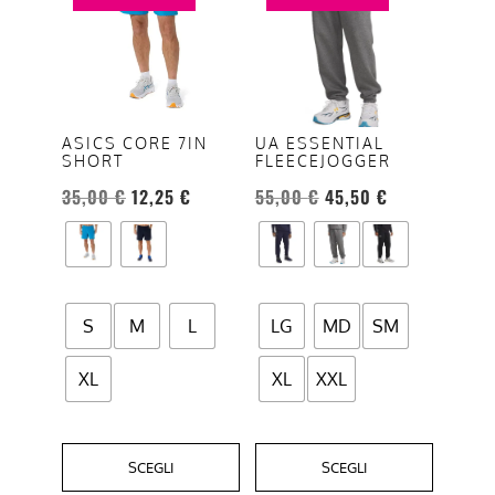
ha
ha
più
più
varianti.
varianti.
Le
Le
opzioni
opzioni
ASICS CORE 7IN
UA ESSENTIAL
SHORT
FLEECEJOGGER
possono
possono
essere
essere
35,00
€
12,25
€
55,00
€
45,50
€
scelte
scelte
nella
nella
pagina
pagina
del
del
S
M
L
LG
MD
SM
prodotto
prodotto
XL
XL
XXL
SCEGLI
SCEGLI