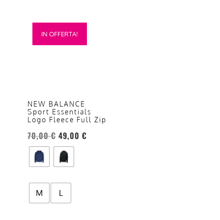
Questo
IN OFFERTA!
prodotto
ha
più
varianti.
Le
opzioni
NEW BALANCE
Sport Essentials
possono
Logo Fleece Full Zip
essere
70,00
€
49,00
€
scelte
nella
pagina
del
prodotto
M
L