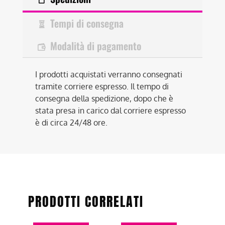
Tempi di consegna
Modalità di pagamento
I prodotti acquistati verranno consegnati
tramite corriere espresso. Il tempo di
consegna della spedizione, dopo che è
stata presa in carico dal corriere espresso
è di circa 24/48 ore.
PRODOTTI CORRELATI
Questo
Questo