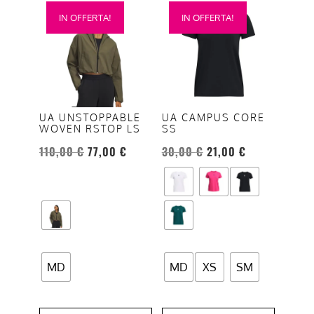
Questo
Questo
IN OFFERTA!
IN OFFERTA!
prodotto
prodotto
ha
ha
più
più
varianti.
varianti.
Le
Le
opzioni
opzioni
UA UNSTOPPABLE
UA CAMPUS CORE
WOVEN RSTOP LS
SS
possono
possono
essere
essere
110,00
€
77,00
€
30,00
€
21,00
€
scelte
scelte
nella
nella
pagina
pagina
del
del
prodotto
prodotto
MD
MD
XS
SM