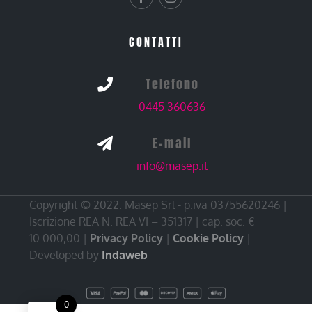
CONTATTI
Telefono

0445 360636
E-mail

info@masep.it
Copyright © 2022. Masep Srl - p.iva 03755620246 |
Iscrizione REA N. REA VI – 351317 | cap. soc. €
10.000,00 |
Privacy Policy
|
Cookie Policy
|
Developed by
Indaweb
0