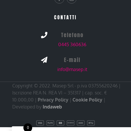
CONTATTI
Telefono

0445 360636
E-mail

info@masep.it
Copyright © 2022. Masep Srl - p.iva 03755620246 |
Iscrizione REA N. REA VI – 351317 | cap. soc. €
10.000,00 |
Privacy Policy
|
Cookie Policy
|
Developed by
Indaweb
0