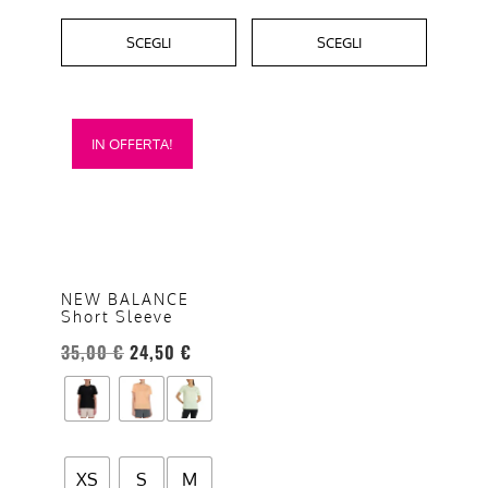
SCEGLI
SCEGLI
Questo
IN OFFERTA!
prodotto
ha
più
varianti.
Le
opzioni
NEW BALANCE
Short Sleeve
possono
essere
35,00
€
24,50
€
scelte
nella
pagina
del
XS
S
M