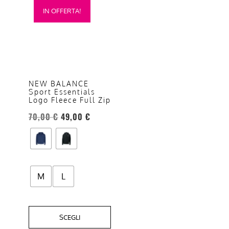
IN OFFERTA!
prodotto
ha
più
varianti.
Le
opzioni
NEW BALANCE
Sport Essentials
possono
Logo Fleece Full Zip
essere
70,00
€
49,00
€
scelte
nella
pagina
del
prodotto
M
L
SCEGLI