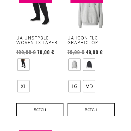
ha
ha
più
più
varianti.
varianti.
Le
Le
opzioni
opzioni
UA UNSTPBLE
UA ICON FLC
WOVEN TX TAPER
GRAPHICTOP
possono
possono
essere
essere
100,00
€
70,00
€
70,00
€
49,00
€
scelte
scelte
nella
nella
pagina
pagina
del
del
XL
LG
MD
prodotto
prodotto
SCEGLI
SCEGLI
Questo