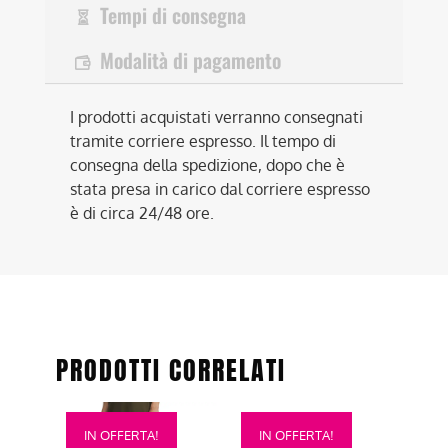
Tempi di consegna
Modalità di pagamento
I prodotti acquistati verranno consegnati
tramite corriere espresso. Il tempo di
consegna della spedizione, dopo che è
stata presa in carico dal corriere espresso
è di circa 24/48 ore.
PRODOTTI CORRELATI
Questo
Questo
IN OFFERTA!
IN OFFERTA!
prodotto
prodotto