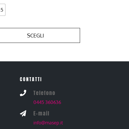
.5
SCEGLI
CONTATTI
Telefono

0445 360636
E-mail

info@masep.it