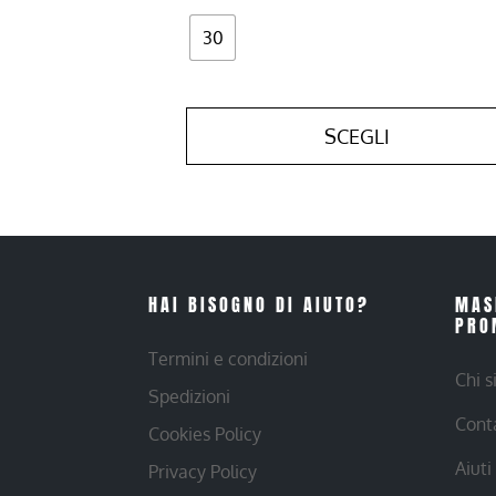
30
SCEGLI
HAI BISOGNO DI AIUTO?
MAS
PRO
Termini e condizioni
Chi 
Spedizioni
Cont
Cookies Policy
Aiuti
Privacy Policy