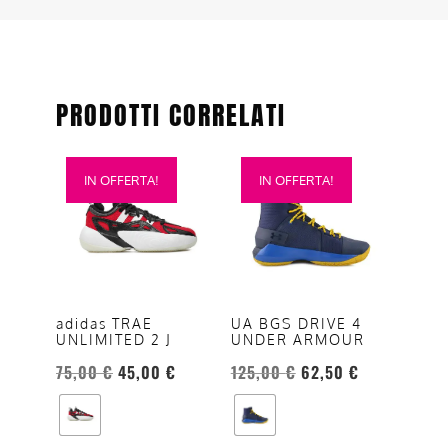
PRODOTTI CORRELATI
Questo
Questo
IN OFFERTA!
IN OFFERTA!
prodotto
prodotto
ha
ha
più
più
varianti.
varianti.
Le
Le
opzioni
opzioni
adidas TRAE
UA BGS DRIVE 4
UNLIMITED 2 J
UNDER ARMOUR
possono
possono
essere
essere
75,00
€
45,00
€
125,00
€
62,50
€
scelte
scelte
nella
nella
pagina
pagina