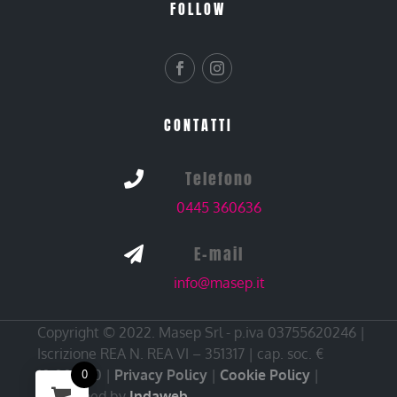
FOLLOW
CONTATTI
Telefono

0445 360636
E-mail

info@masep.it
Copyright © 2022. Masep Srl - p.iva 03755620246 |
Iscrizione REA N. REA VI – 351317 | cap. soc. €
10.000,00 |
Privacy Policy
|
Cookie Policy
|
0
Developed by
Indaweb