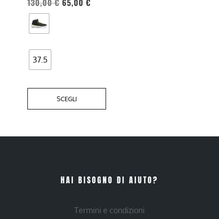
essere
130,00
€
65,00
€
scelte
nella
pagina
del
37.5
prodotto
SCEGLI
HAI BISOGNO DI AIUTO?
Termini e condizioni