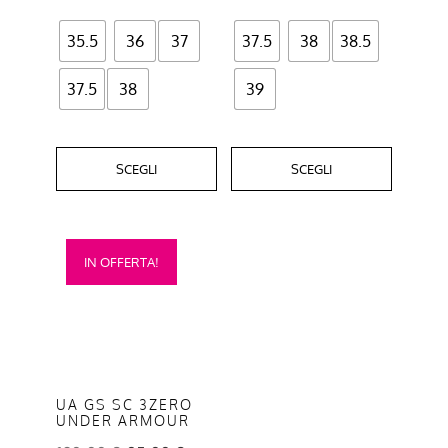
del
del
35.5
36
37
37.5
38
38.5
prodotto
prodotto
37.5
38
39
SCEGLI
SCEGLI
Questo
IN OFFERTA!
prodotto
ha
più
varianti.
Le
opzioni
UA GS SC 3ZERO
UNDER ARMOUR
possono