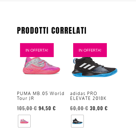
PRODOTTI CORRELATI
Questo
Questo
IN OFFERTA!
IN OFFERTA!
prodotto
prodotto
ha
ha
più
più
varianti.
varianti.
Le
Le
opzioni
opzioni
PUMA MB.05 World
adidas PRO
Tour JR
ELEVATE 2018K
possono
possono
essere
essere
105,00
€
94,50
€
60,00
€
30,00
€
scelte
scelte
nella
nella
pagina
pagina