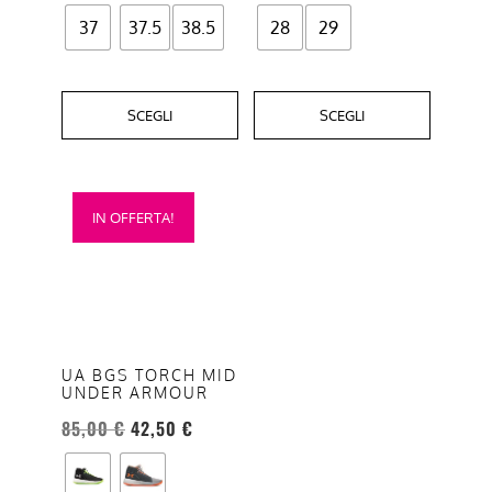
del
del
37
37.5
38.5
28
29
prodotto
prodotto
SCEGLI
SCEGLI
Questo
IN OFFERTA!
prodotto
ha
più
varianti.
Le
opzioni
UA BGS TORCH MID
UNDER ARMOUR
possono
essere
85,00
€
42,50
€
scelte
nella