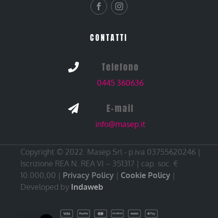
CONTATTI
Telefono

0445 360636
E-mail

info@masep.it
Copyright © 2022. Masep Srl - p.iva 03755620246 |
Iscrizione REA N. REA VI – 351317 | cap. soc. €
10.000,00 |
Privacy Policy
|
Cookie Policy
|
Developed by
Indaweb