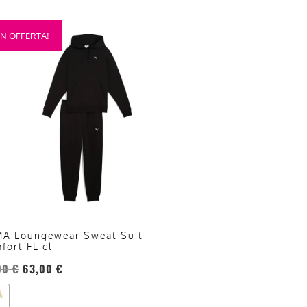
sto
IN OFFERTA!
otto
anti.
oni
sono
re
te
a
ina
A Loungewear Sweat Suit
fort FL cl
otto
00
€
63,00
€