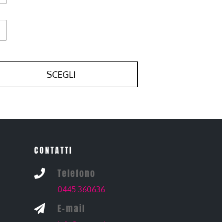
SCEGLI
CONTATTI
Telefono

0445 360636
E-mail
