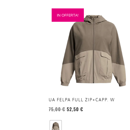
Questo
IN OFFERTA!
prodotto
ha
più
varianti.
Le
opzioni
possono
essere
scelte
nella
pagina
del
UA FELPA FULL ZIP+CAPP. W
prodotto
75,00
€
52,50
€