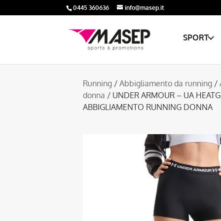
0445 360636
info@masep.it
SPORT
Running
/
Abbigliamento da running
/
donna
/ UNDER ARMOUR – UA HEATG
ABBIGLIAMENTO RUNNING DONNA