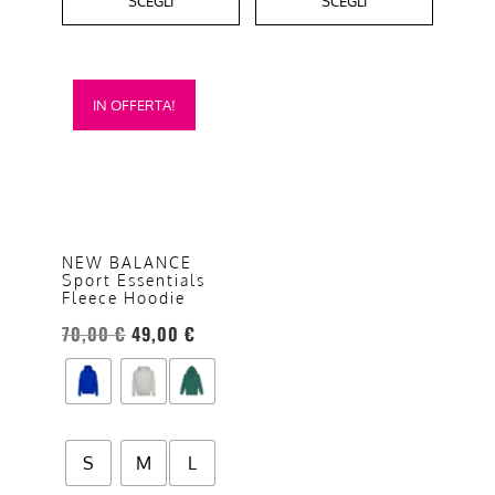
SCEGLI
SCEGLI
Questo
IN OFFERTA!
prodotto
ha
più
varianti.
Le
opzioni
NEW BALANCE
Sport Essentials
possono
Fleece Hoodie
essere
70,00
€
49,00
€
scelte
nella
pagina
del
prodotto
S
M
L