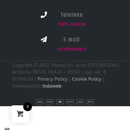
Telefono

0445 360636
E-mail

info@masep.it
Copyright © 2022. Masep Srl - p.iva 03755620246 |
Iscrizione REA N. REA VI – 351317 | cap. soc. €
10.000,00 |
Privacy Policy
|
Cookie Policy
|
Developed by
Indaweb
0