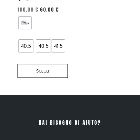
essere
100,00
€
60,00
€
scelte
nella
pagina
del
40.5
40.5
41.5
prodotto
SCEGLI
HAI BISOGNO DI AIUTO?