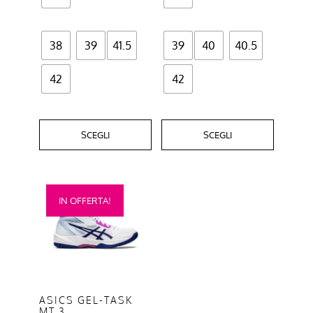
pagina
pagina
del
del
prodotto
prodotto
38
39
41.5
39
40
40.5
42
42
SCEGLI
SCEGLI
Questo
IN OFFERTA!
prodotto
ha
più
varianti.
Le
opzioni
ASICS GEL-TASK
MT 3
possono