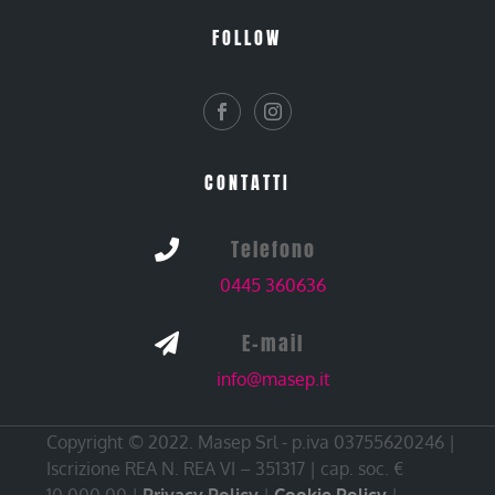
FOLLOW
CONTATTI
Telefono

0445 360636
E-mail

info@masep.it
Copyright © 2022. Masep Srl - p.iva 03755620246 |
Iscrizione REA N. REA VI – 351317 | cap. soc. €
10.000,00 |
Privacy Policy
|
Cookie Policy
|