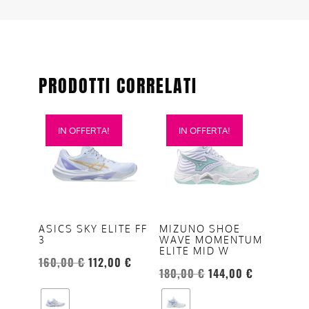
PRODOTTI CORRELATI
Questo
Questo
IN OFFERTA!
IN OFFERTA!
prodotto
prodotto
ha
ha
più
più
varianti.
varianti.
Le
Le
opzioni
opzioni
ASICS SKY ELITE FF
MIZUNO SHOE
3
WAVE MOMENTUM
possono
possono
ELITE MID W
essere
essere
160,00
€
112,00
€
180,00
€
144,00
€
scelte
scelte
nella
nella