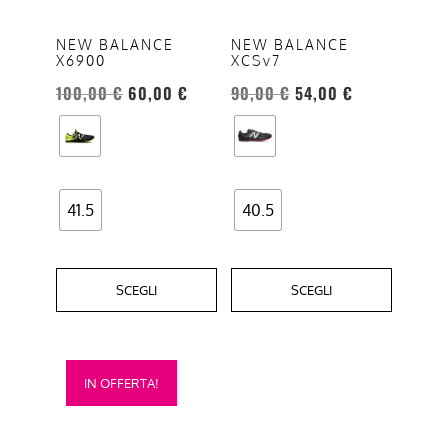
Le
Le
opzioni
opzioni
NEW BALANCE
NEW BALANCE
X6900
XCSv7
possono
possono
essere
essere
100,00
€
60,00
€
90,00
€
54,00
€
scelte
scelte
nella
nella
pagina
pagina
del
del
41.5
40.5
prodotto
prodotto
SCEGLI
SCEGLI
Questo
IN OFFERTA!
prodotto
ha
più