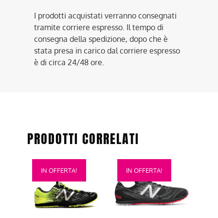
I prodotti acquistati verranno consegnati
tramite corriere espresso. Il tempo di
consegna della spedizione, dopo che è
stata presa in carico dal corriere espresso
è di circa 24/48 ore.
PRODOTTI CORRELATI
Questo
Questo
IN OFFERTA!
IN OFFERTA!
prodotto
prodotto
ha
ha
più
più
varianti.
varianti.