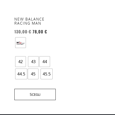
varianti.
Le
opzioni
NEW BALANCE
RACING MAN
possono
130,00
€
78,00
€
essere
scelte
nella
pagina
del
42
43
44
prodotto
44.5
45
45.5
SCEGLI